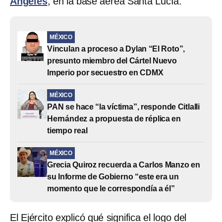
Ángeles
, en la base aérea Santa Lucía.
MÉXICO
Vinculan a proceso a Dylan “El Roto”,
presunto miembro del Cártel Nuevo
Imperio por secuestro en CDMX
MÉXICO
PAN se hace “la víctima”, responde Citlalli
Hernández a propuesta de réplica en
tiempo real
MÉXICO
Grecia Quiroz recuerda a Carlos Manzo en
su Informe de Gobierno “este era un
momento que le correspondía a él”
El Ejército explicó qué significa el logo del