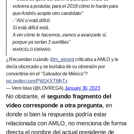
volviera a postular, para el 2018 cómo le harán para
que Andrés acepte otro candidato”
- "Ahí sí está difícil.
Sí está difícil está.
A ver cómo le hacemos, vamos a avanzarle sí,
porque ya serían 3 vueltitas"
MARCELO EBRARD
¿Recuerdan cuándo
@m_ebrard
criticaba a AMLO y le
decía obcecado y se burlaba de su obsesión por
convertirse en el "Salvador de México"?
pic.twitter.com/PW1KXTMhTx
— Vero Islas (@LOVREGA)
January 30, 2023
No obstante, el
segundo fragmento del
video corresponde a otra pregunta
, en
donde si bien la respuesta podría estar
relacionada con AMLO, no menciona de forma
directa el nombre del actual presidente de