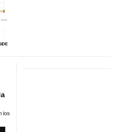
SIDE
ia
n los