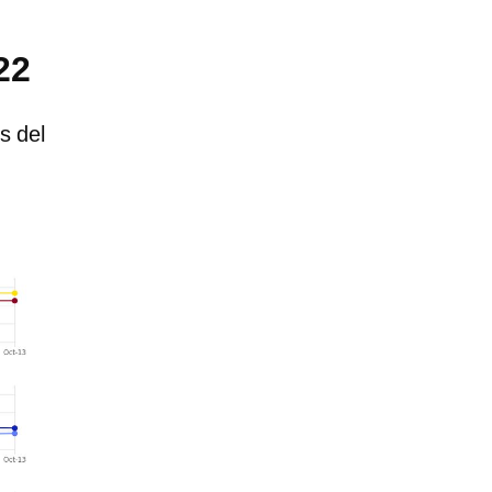
22
s del