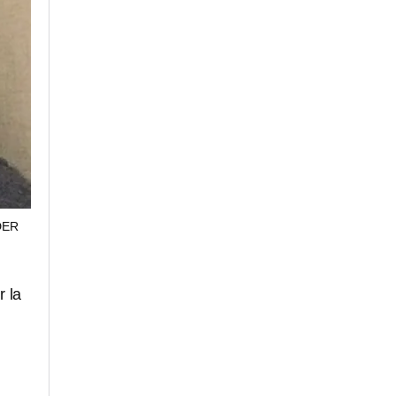
DER
r la