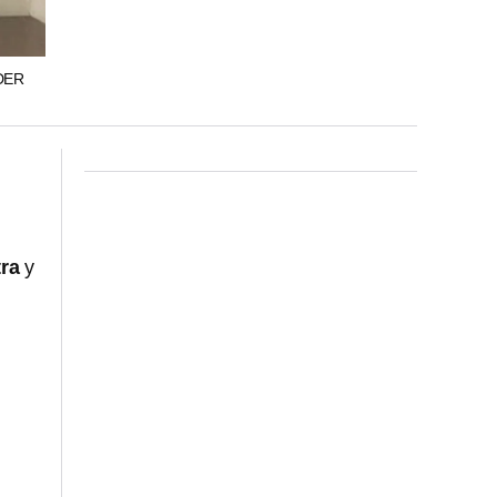
DER
tra
y
,