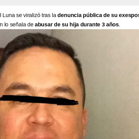
Luna se viralizó tras la
denuncia pública de su exespo
en lo señala de
abusar de su hija durante 3 años
.