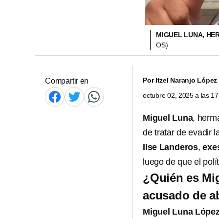
MIGUEL LUNA, HE
OS)
Por
Itzel Naranjo López
Compartir en
octubre 02, 2025 a las 1
Miguel Luna
, her
de tratar de evadir la
Ilse Landeros
,
exe
luego de que el polí
¿Quién es Mi
acusado de a
Miguel Luna Lópe