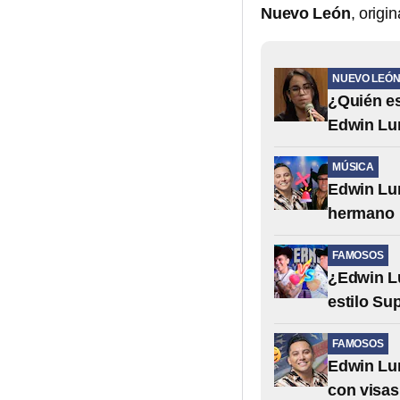
Nuevo León
, origi
NUEVO LEÓ
¿Quién e
Edwin Lu
MÚSICA
Edwin Lun
hermano
FAMOSOS
¿Edwin Lu
estilo Su
FAMOSOS
Edwin Lun
con visas