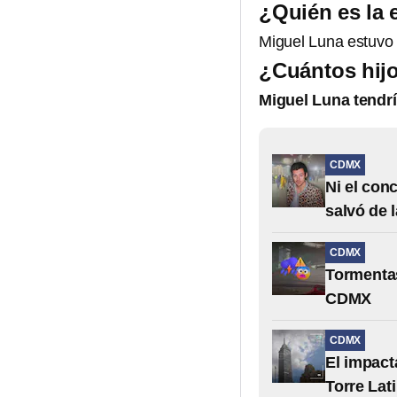
¿Quién es la
Miguel Luna estuvo 
¿Cuántos hijo
Miguel Luna tendrí
CDMX
Ni el con
salvó de 
CDMX
Tormentas
CDMX
CDMX
El impact
Torre Lat