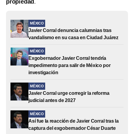
propiedad
.
MÉXICO
Javier Corral denuncia calumnias tras
vandalismo en su casa en Ciudad Juárez
MÉXICO
Exgobernador Javier Corral tendría
impedimento para salir de México por
investigación
MÉXICO
Javier Corral urge corregir la reforma
judicial antes de 2027
MÉXICO
Así fue la reacción de Javier Corral tras la
captura del exgobernador César Duarte