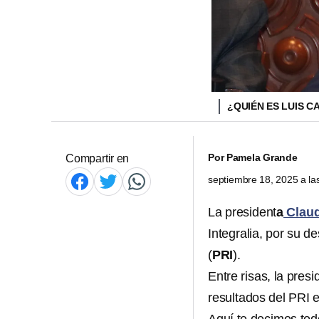
¿QUIÉN ES LUIS 
Por
Pamela Grande
Compartir en
septiembre 18, 2025 a l
La president
a
Claud
Integralia, por su 
(
PRI
).
Entre risas, la pres
resultados del PRI e