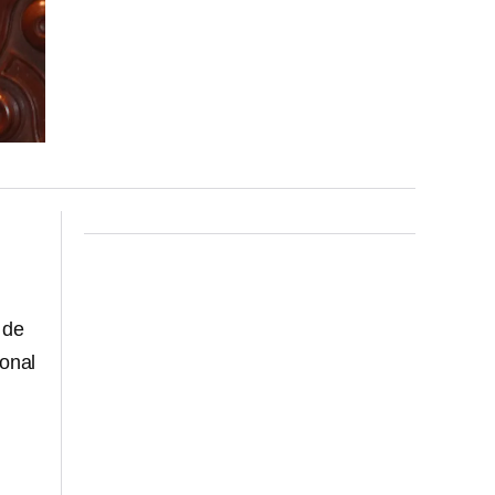
r de
ional