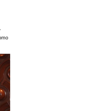
y
como