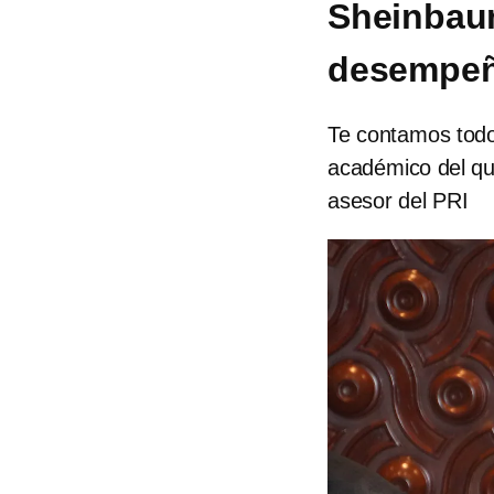
Sheinbaum
desempeñ
Te contamos todo 
académico del q
asesor del PRI