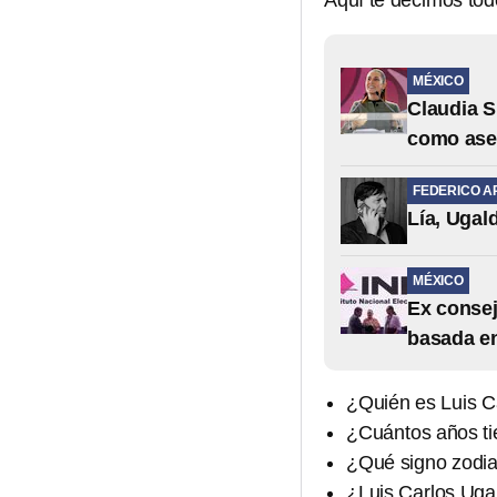
Aquí te decimos tod
MÉXICO
Claudia S
como ase
FEDERICO A
Lía, Ugal
MÉXICO
Ex consej
basada en
¿Quién es Luis C
¿Cuántos años ti
¿Qué signo zodia
¿Luis Carlos Uga