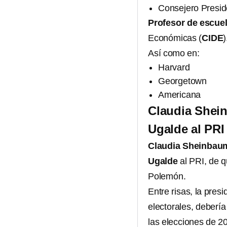
Consejero Preside
Profesor de escue
Económicas (
CIDE
)
Así como en:
Harvard
Georgetown
Americana
Claudia Shein
Ugalde al PRI
Claudia Sheinbaum
Ugalde
al PRI, de q
Polemón.
Entre risas, la pres
electorales, debería
las elecciones de 2