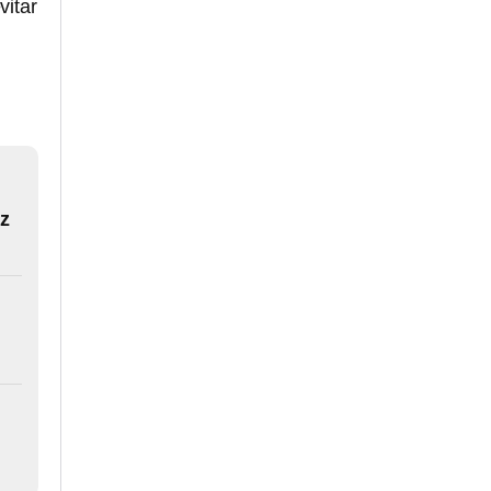
vitar
z