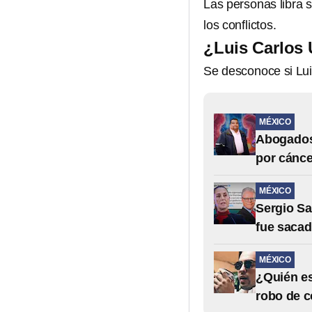
Las personas libra s
los conflictos.
¿Luis Carlos 
Se desconoce si Lui
MÉXICO
Abogados 
por cánce
MÉXICO
Sergio Sa
fue sacad
MÉXICO
¿Quién es
robo de 