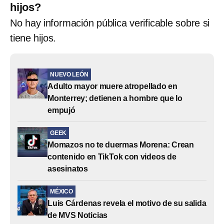
hijos?
No hay información pública verificable sobre si
tiene hijos.
NUEVO LEÓN
Adulto mayor muere atropellado en
Monterrey; detienen a hombre que lo
empujó
GEEK
Momazos no te duermas Morena: Crean
contenido en TikTok con videos de
asesinatos
MÉXICO
Luis Cárdenas revela el motivo de su salida
de MVS Noticias