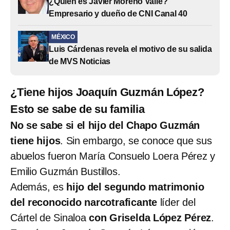
¿Quién es Javier Moreno Valle?
Empresario y dueño de CNI Canal 40
MÉXICO
Luis Cárdenas revela el motivo de su salida
de MVS Noticias
¿Tiene hijos Joaquín Guzmán López?
Esto se sabe de su familia
No se sabe si el hijo del Chapo Guzmán
tiene hijos
. Sin embargo, se conoce que sus
abuelos fueron María Consuelo Loera Pérez y
Emilio Guzmán Bustillos.
Además, es
hijo del segundo matrimonio
del reconocido narcotraficante
líder del
Cártel de Sinaloa
con Griselda López Pérez
.