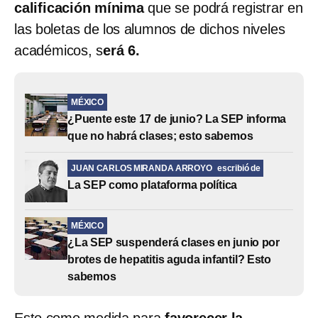
calificación mínima
que se podrá registrar en
las boletas de los alumnos de dichos niveles
académicos, s
erá 6.
MÉXICO
¿Puente este 17 de junio? La SEP informa
que no habrá clases; esto sabemos
JUAN CARLOS MIRANDA ARROYO
escribió de
La SEP como plataforma política
MÉXICO
¿La SEP suspenderá clases en junio por
brotes de hepatitis aguda infantil? Esto
sabemos
Esto como medida para
favorecer la