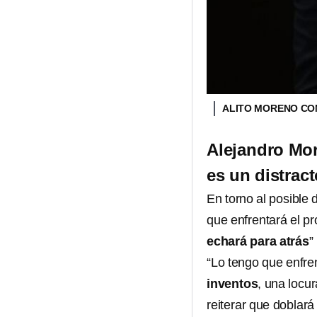
ALITO MORENO C
Alejandro Mor
es un distrac
En torno al posible 
que enfrentará el p
echará para atrás
”
“Lo tengo que enfre
inventos
, una locu
reiterar que doblar