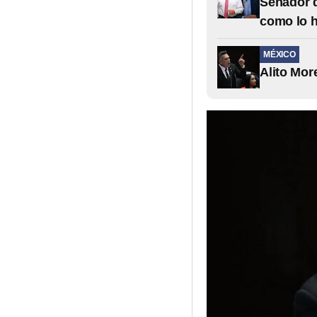
Senador d
como lo 
MÉXICO
Alito Mor