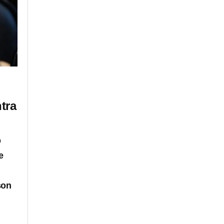
tra
ó
e
son