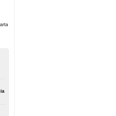
arta
cia