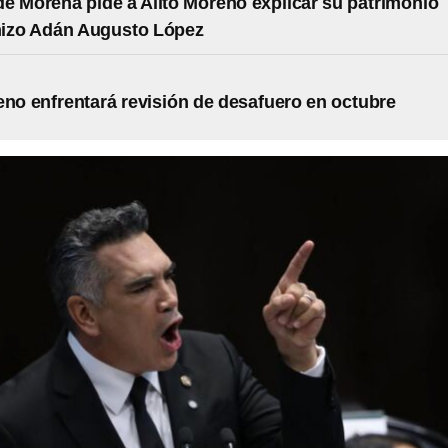
e Morena pide a Alito Moreno explicar su patrimonio
hizo Adán Augusto López
eno enfrentará revisión de desafuero en octubre