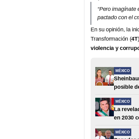
“Pero imagínate 
pactado con el c
En su opinión, la in
Transformación (
4T
violencia y corrup
MÉXICO
Sheinbaum
posible d
MÉXICO
La revela
en 2030 c
MÉXICO