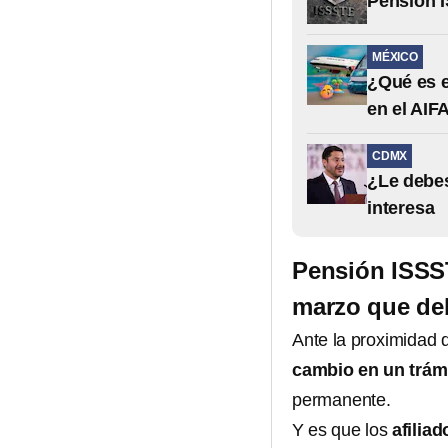
Pensión I
MÉXICO
¿Qué es e
en el AIF
CDMX
¿Le debes
interesa
Pensión ISSST
marzo que de
Ante la proximidad 
cambio en un trám
permanente.
Y es que los
afilia