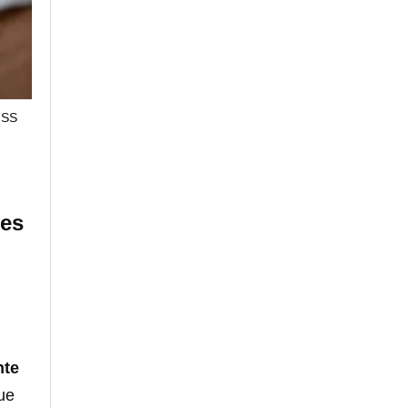
ISS
bes
nte
ue