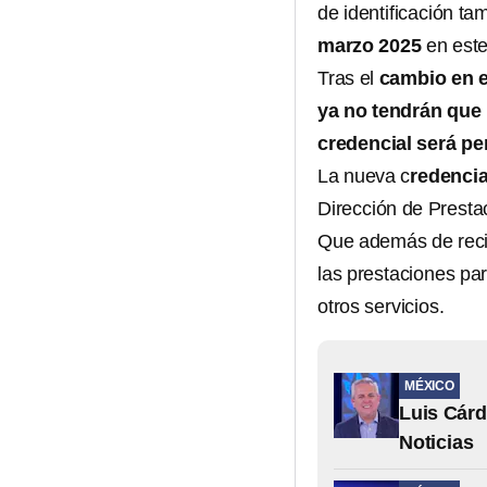
de identificación ta
marzo 2025
en este
Tras el
cambio en e
ya no tendrán que 
credencial
será p
La nueva c
redenci
Dirección de Prestac
Que además de reci
las prestaciones pa
otros servicios.
MÉXICO
Luis Cár
Noticias