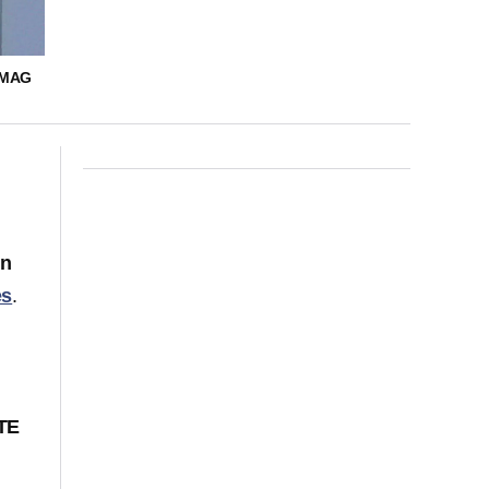
IMAG
un
es
.
TE