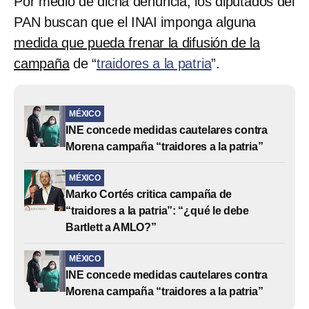
Por medio de dicha denuncia, los diputados del
PAN buscan que el INAI imponga alguna
medida que pueda frenar la difusión de la
campaña
de “
traidores a la patria
”.
MÉXICO
INE concede medidas cautelares contra
Morena campaña “traidores a la patria”
MÉXICO
Marko Cortés critica campaña de
“traidores a la patria”: “¿qué le debe
Bartlett a AMLO?”
MÉXICO
INE concede medidas cautelares contra
Morena campaña “traidores a la patria”