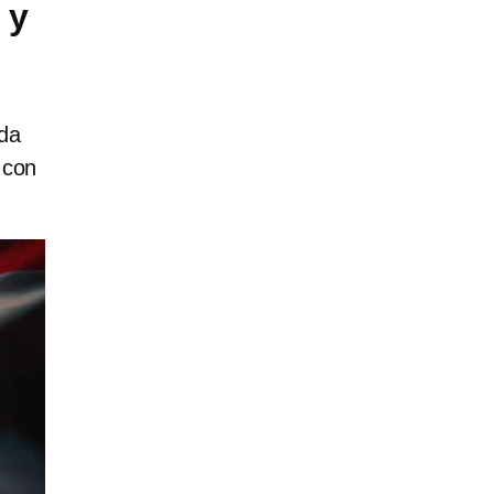
 y
da
 con