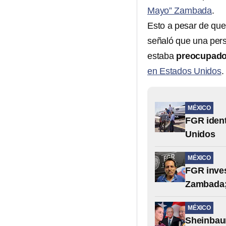
Mayo” Zambada
.
Esto a pesar de que 
señaló que una pers
estaba
preocupado p
en Estados Unidos
.
MÉXICO
FGR ident
Unidos
MÉXICO
FGR inves
Zambada; 
MÉXICO
Sheinbaum