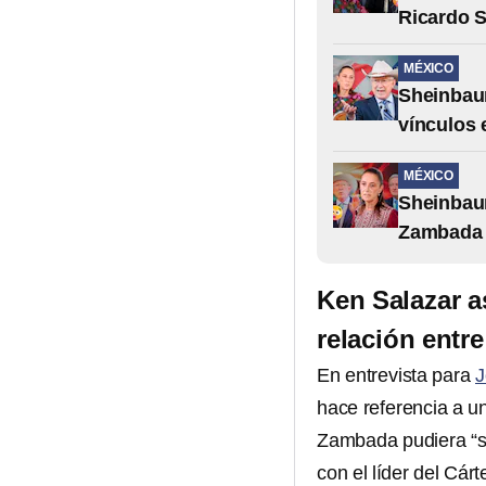
Ricardo S
MÉXICO
Sheinbaum
vínculos
MÉXICO
Sheinbau
Zambada y
Ken Salazar a
relación ent
En entrevista para
J
hace referencia a u
Zambada pudiera “so
con el líder del Cárt