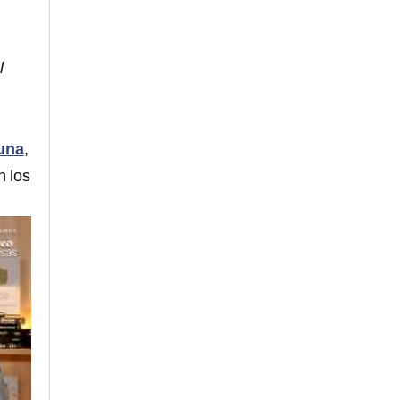
l
una
,
n los