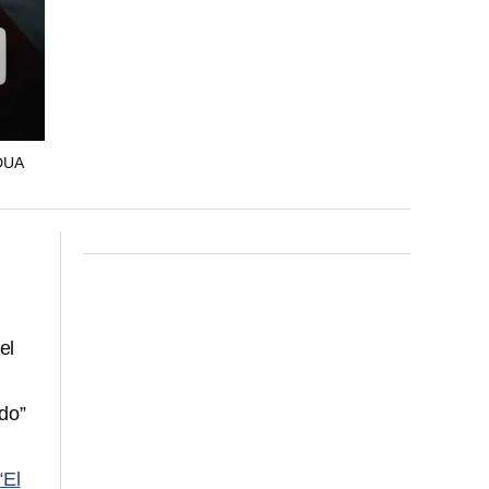
DUA
el
do”
“El