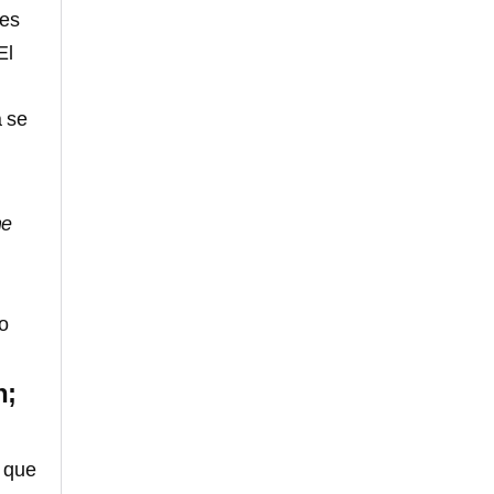
nes
El
a se
me
no
n;
o que