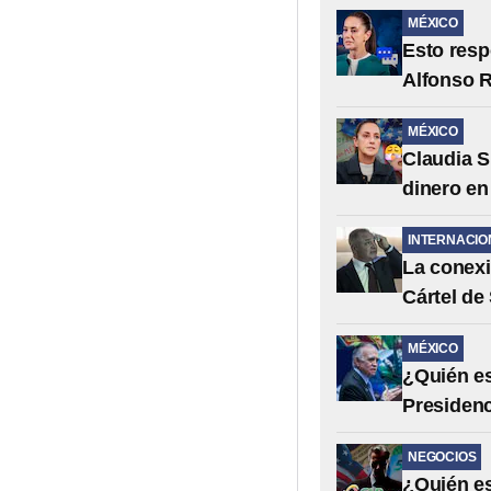
MÉXICO
Esto resp
Alfonso 
MÉXICO
Claudia S
dinero en
INTERNACIO
La conexi
Cártel de
MÉXICO
¿Quién es
Presidenc
NEGOCIOS
¿Quién e