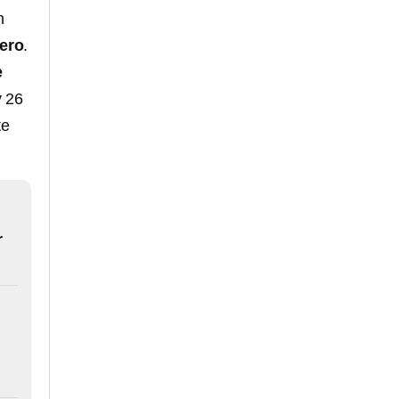
n
nero
.
e
y 26
te
r