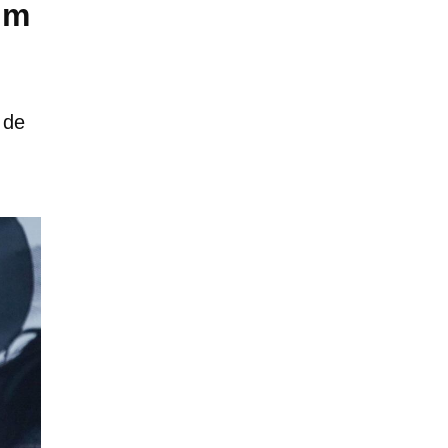
um
 de