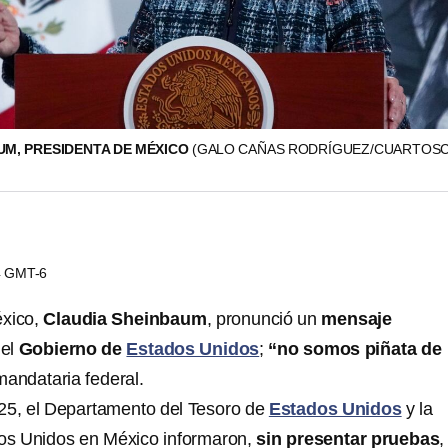
UM, PRESIDENTA DE MÉXICO
(GALO CAÑAS RODRÍGUEZ/CUARTOS
54 GMT-6
éxico,
Claudia Sheinbaum
, pronunció un
mensaje
 el
Gobierno de
Estados Unidos
;
“no somos piñata de
mandataria federal.
025, el Departamento del Tesoro de
Estados Unidos
y la
s Unidos en México informaron,
sin presentar pruebas
,