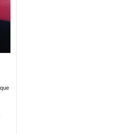
 que
e