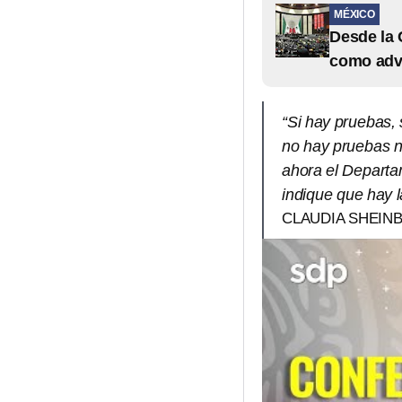
MÉXICO
Desde la 
como adv
“Si hay pruebas, 
no hay pruebas n
ahora el Departa
indique que hay l
CLAUDIA SHEIN