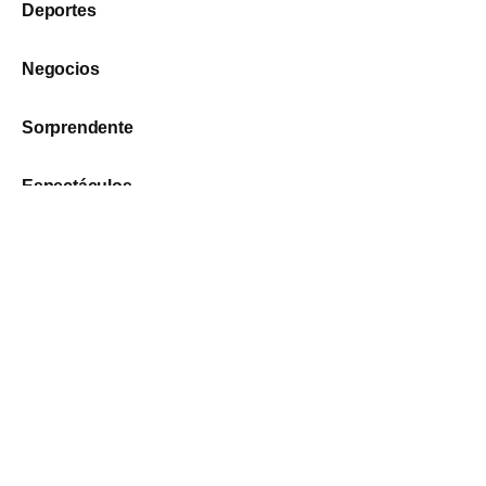
Deportes
Negocios
Sorprendente
Espectáculos
Geek
Redes Sociales
Política de privacidad
Facebook
Twitter
Declaración de
accesibilidad
Instagram