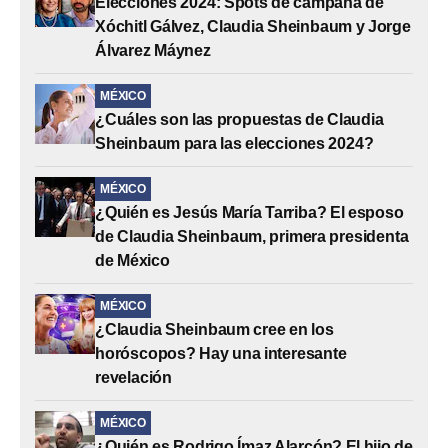
Elecciones 2024: Spots de campaña de
Xóchitl Gálvez, Claudia Sheinbaum y Jorge
Álvarez Máynez
MÉXICO
¿Cuáles son las propuestas de Claudia
Sheinbaum para las elecciones 2024?
MÉXICO
¿Quién es Jesús María Tarriba? El esposo
de Claudia Sheinbaum, primera presidenta
de México
MÉXICO
¿Claudia Sheinbaum cree en los
horóscopos? Hay una interesante
revelación
MÉXICO
¿Quién es Rodrigo Ímaz Alarcón? El hijo de