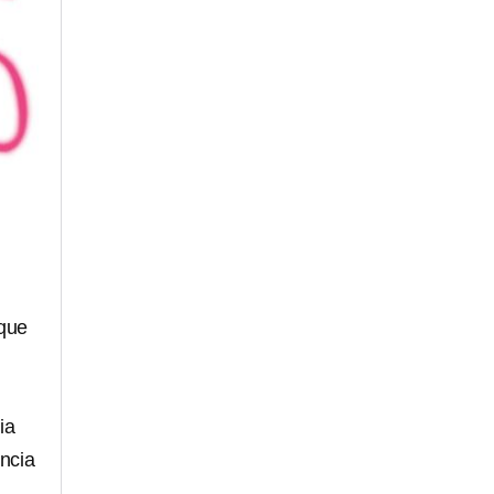
 que
ia
ncia