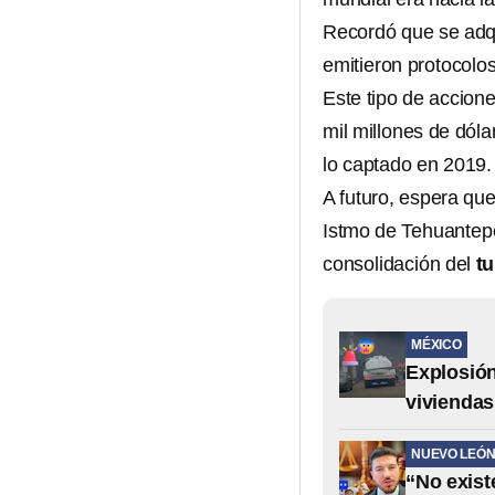
Recordó que se adqu
emitieron protocolos
Este tipo de accion
mil millones de dóla
lo captado en 2019.
A futuro, espera qu
Istmo de Tehuantep
consolidación del
t
MÉXICO
Explosión
viviendas
NUEVO LEÓ
“No exist