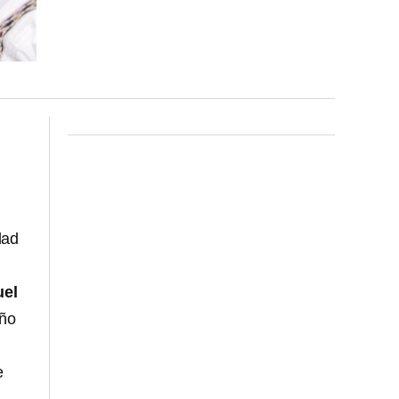
dad
uel
año
e