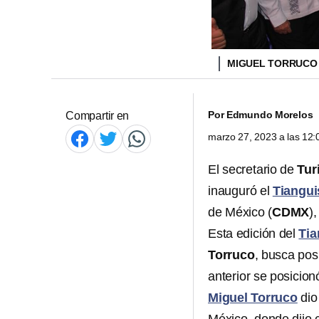
MIGUEL TORRUC
Por
Edmundo Morelos
Compartir en
marzo 27, 2023 a las 12
El secretario de
Tur
inauguró el
Tiangui
de México (
CDMX
)
Esta edición del
Tia
Torruco
, busca pos
anterior se posicio
Miguel Torruco
dio