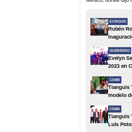
México, donde dijo 
ESTADOS
Rubén Ro
inaguraci
GUERRERO
Evelyn Sa
2023 en 
CDMX
Tianguis 
modelo de
CDMX
Tianguis 
Luis Poto