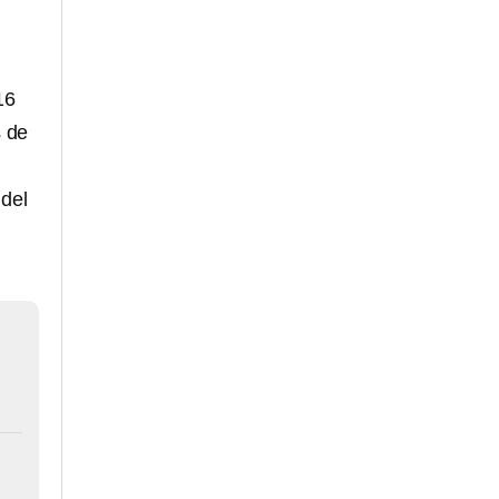
16
s de
 del