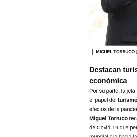
MIGUEL TORRUCO
Destacan turi
económica
Por su parte, la jef
el papel del
turism
efectos de la pande
Miguel Torruco
rec
de Covid-19 que per
mundial era hacia la