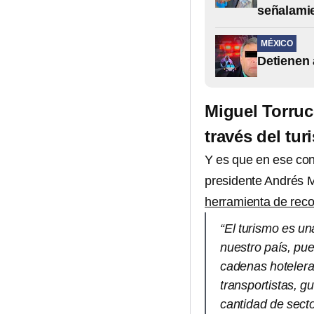
señalami
MÉXICO
Detienen 
Miguel Torruc
través del tu
Y es que en ese co
presidente Andrés 
herramienta de recon
“El turismo es un
nuestro país, pu
cadenas hoteleras
transportistas, gu
cantidad de sect