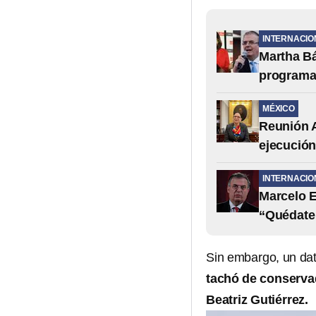
INTERNACIO
Martha Bá
programa
MÉXICO
Reunión A
ejecución
INTERNACIO
Marcelo 
“Quédate 
Sin embargo, un da
tachó de conserva
Beatriz Gutiérrez.