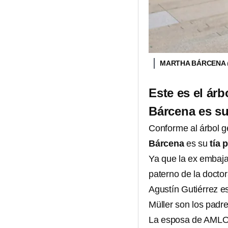
MARTHA BÁRCENA
Este es el ár
Bárcena es su 
Conforme al árbol 
Bárcena
es su
tía p
Ya que la ex embaja
paterno de la docto
Agustín Gutiérrez e
Müller son los padr
La esposa de AMLO 