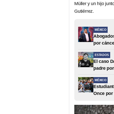
Müller y un hijo jun
Gutiérrez.
MÉXICO
Abogados 
por cánce
ESTADOS
El caso D
padre po
MÉXICO
Estudiant
Once por 