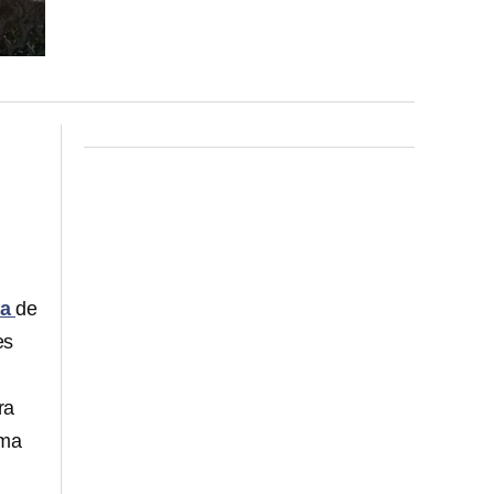
na
de
es
ra
ama