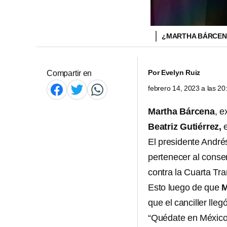
¿MARTHA BÁRCENA
Por
Evelyn Ruiz
Compartir en
febrero 14, 2023 a las 2
Martha Bárcena
, 
Beatriz Gutiérrez,
e
El presidente Andr
pertenecer al conse
contra la Cuarta Tr
Esto luego de que
M
que el canciller ll
“Quédate en México