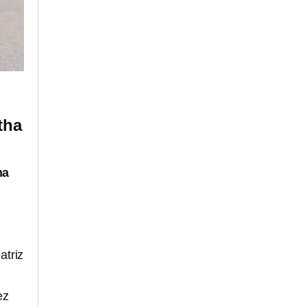
tha
ha
atriz
ez