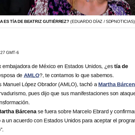
 ES TÍA DE BEATRIZ GUTIÉRREZ?
(EDUARDO DÍAZ / SDPNOTICIAS)
0:27 GMT-6
ex embajadora de México en Estados Unidos, ¿es
tía de
sposa de
AMLO
?, te contamos lo que sabemos.
és Manuel López Obrador (AMLO), tachó a
Martha Bárce
rvadurismo, pues dijo que sus manifestaciones son ataqu
ansformación.
artha Bárcena
se fuera sobre Marcelo Ebrard y confirma
egó a un acuerdo con Estados Unidos para aceptar el progr
”.