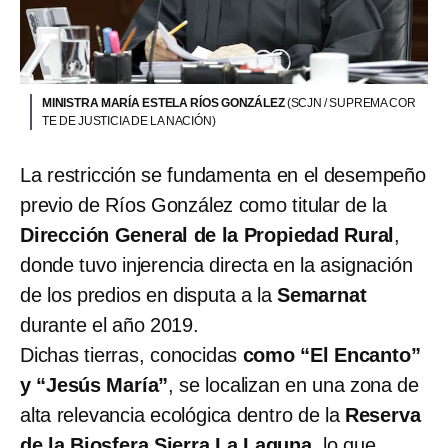
MINISTRA MARÍA ESTELA RÍOS GONZÁLEZ
(SCJN / SUPREMA COR
TE DE JUSTICIA DE LA NACIÓN)
La restricción se fundamenta en el desempeño
previo de Ríos González como titular de la
Dirección General de la Propiedad Rural
,
donde tuvo injerencia directa en la asignación
de los predios en disputa a la
Semarnat
durante el año 2019.
Dichas tierras, conocidas
como “El Encanto”
y “Jesús María”
, se localizan en una zona de
alta relevancia ecológica dentro de la
Reserva
de la Biosfera Sierra La Laguna
, lo que