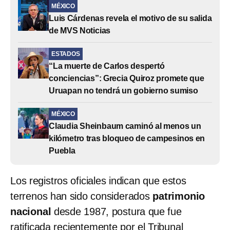
MÉXICO
Luis Cárdenas revela el motivo de su salida
de MVS Noticias
ESTADOS
“La muerte de Carlos despertó
conciencias”: Grecia Quiroz promete que
Uruapan no tendrá un gobierno sumiso
MÉXICO
Claudia Sheinbaum caminó al menos un
kilómetro tras bloqueo de campesinos en
Puebla
Los registros oficiales indican que estos
terrenos han sido considerados
patrimonio
nacional
desde 1987, postura que fue
ratificada recientemente por el Tribunal