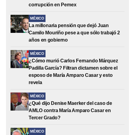
corrupción en Pemex
MÉXICO
La millonaria pensión que dejó Juan
Camilo Mouriño pese a que sólo trabajó 2
años en gobierno
MÉXICO
¿Cómo murió Carlos Fernando Márquez
Padilla García? Filtran dictamen sobre el
esposo de María Amparo Casar y esto
revela
MÉXICO
¿Qué dijo Denise Maerker del caso de
AMLO contra María Amparo Casar en
Tercer Grado?
MÉXICO