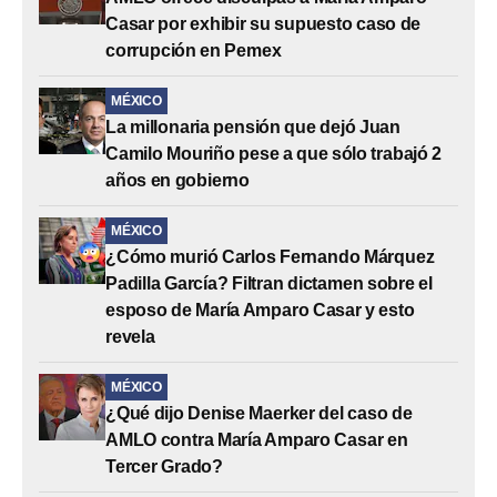
Casar por exhibir su supuesto caso de
corrupción en Pemex
MÉXICO
La millonaria pensión que dejó Juan
Camilo Mouriño pese a que sólo trabajó 2
años en gobierno
MÉXICO
¿Cómo murió Carlos Fernando Márquez
Padilla García? Filtran dictamen sobre el
esposo de María Amparo Casar y esto
revela
MÉXICO
¿Qué dijo Denise Maerker del caso de
AMLO contra María Amparo Casar en
Tercer Grado?