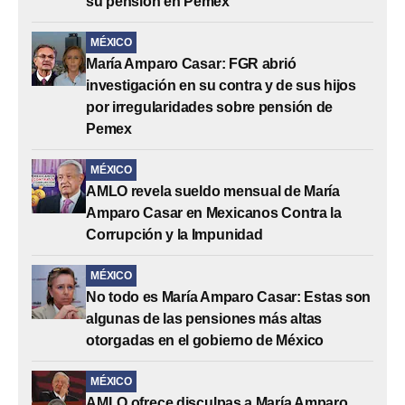
su pensión en Pemex
MÉXICO
María Amparo Casar: FGR abrió
investigación en su contra y de sus hijos
por irregularidades sobre pensión de
Pemex
MÉXICO
AMLO revela sueldo mensual de María
Amparo Casar en Mexicanos Contra la
Corrupción y la Impunidad
MÉXICO
No todo es María Amparo Casar: Estas son
algunas de las pensiones más altas
otorgadas en el gobierno de México
MÉXICO
AMLO ofrece disculpas a María Amparo