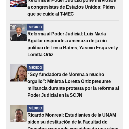
Reforma al Poder Judicial pone nerviosos
a congresistas de Estados Unidos: Piden
que se cuide al T-MEC
MÉXICO
Reforma al Poder Judicial: Luis María
Aguilar responde a amenaza de juicio
político de Lenia Batres, Yasmin Esquivel y
Loretta Ortiz
MÉXICO
“Soy fundadora de Morena a mucho
orgullo”: Ministra Loretta Ortiz presume
militancia durante protesta por la reforma al
Poder Judicial en la SCJN
MÉXICO
Ricardo Monreal: Estudiantes de la UNAM
piden su destitución de la Facultad de
Derecho; responde con video de una clase