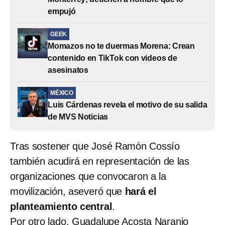
empujó
GEEK
Momazos no te duermas Morena: Crean
contenido en TikTok con videos de
asesinatos
MÉXICO
Luis Cárdenas revela el motivo de su salida
de MVS Noticias
Tras sostener que José Ramón Cossío
también acudirá en representación de las
organizaciones que convocaron a la
movilización, aseveró que
hará el
planteamiento central
.
Por otro lado, Guadalupe Acosta Naranjo