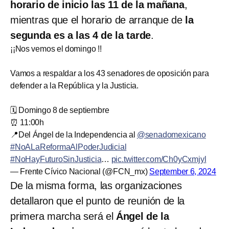
horario de inicio las 11 de la mañana
,
mientras que el horario de arranque de
la
segunda es a las 4 de la tarde
.
¡¡Nos vemos el domingo !!
Vamos a respaldar a los 43 senadores de oposición para
defender a la República y la Justicia.
🗓️ Domingo 8 de septiembre
⏰ 11:00h
📍Del Ángel de la Independencia al
@senadomexicano
#NoALaReformaAlPoderJudicial
#NoHayFuturoSinJusticia
…
pic.twitter.com/Ch0yCxmjyl
— Frente Cívico Nacional (@FCN_mx)
September 6, 2024
De la misma forma, las organizaciones
detallaron que el punto de reunión de la
primera marcha será el
Ángel de la