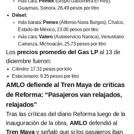
más cara:
Pemex
(Grupo Gasolinera El Rey),
Guaymas, Sonora, 26.49 pesos por litro
Diésel:
más barata:
Pemex
(Alfonso Nava Burgos), Chalco,
Estado de México, 23.00 pesos por litro
más cara:
Valero
(Autoservicio Naroca), Venustiano
Carranza, Michoacán, 25.73 pesos por litro
Los
precios promedio del Gas LP
al 13 de
diciembre fueron:
Cilindro: 17.31 pesos por kilo
Estacionario: 9.35 pesos por litro
AMLO defiende al Tren Maya de críticas
de Reforma: “Pasajeros van relajados,
relajados”
Tras las críticas del diario Reforma luego de la
inauguración de la obra,
AMLO
defendió al
Tren Maya
y señaló que si los pasajeros iban