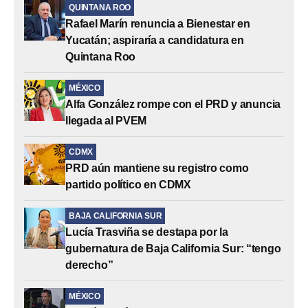
QUINTANA ROO
Rafael Marín renuncia a Bienestar en
Yucatán; aspiraría a candidatura en
Quintana Roo
MÉXICO
Alfa González rompe con el PRD y anuncia
llegada al PVEM
CDMX
PRD aún mantiene su registro como
partido político en CDMX
BAJA CALIFORNIA SUR
Lucía Trasviña se destapa por la
gubernatura de Baja California Sur: “tengo
derecho”
MÉXICO