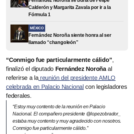
Fernández Noroña se burla de Felipe
Calderón y Margarita Zavala por ir a la
Fórmula 1
MÉXICO
Fernández Noroña siente honra al ser
llamado “changoleón”
“Conmigo fue particularmente cálido”
,
finalizó el diputado
Fernández Noroña
al
referirse a la
reunión del presidente AMLO
celebrada en Palacio Nacional
con legisladores
federales.
“Estoy muy contento de la reunión en Palacio
Nacional. El compañero presidente @lopezobrador_
estaba muy contento y muy agradecido con nosotros.
Conmigo fue particularmente cálido.”