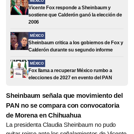
MÉXICO
Vicente Fox responde a Sheinbaum y
sostiene que Calderón ganó la elección de
2006
MÉXICO
Sheinbaum critica a los gobiernos de Fox y
Calderón durante su segundo informe
MÉXICO
Fox llama a recuperar México rumbo a
elecciones de 2027 en evento del PAN
Sheinbaum señala que movimiento del
PAN no se compara con convocatoria
de Morena en Chihuahua
La presidenta Claudia Sheinbaum no pudo
evitar reirse ante los señalamientos de Vicente