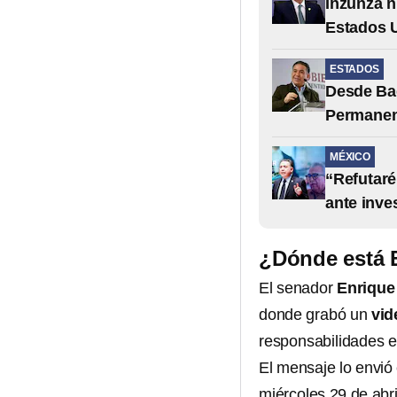
Inzunza n
Estados 
ESTADOS
Desde Bad
Permanen
MÉXICO
“Refutaré
ante inve
¿Dónde está 
El senador
Enrique
donde grabó un
vid
responsabilidades e
El mensaje lo envió
miércoles 29 de abri