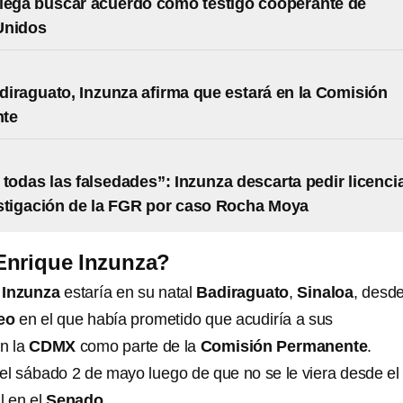
iega buscar acuerdo como testigo cooperante de
Unidos
iraguato, Inzunza afirma que estará en la Comisión
te
 todas las falsedades”: Inzunza descarta pedir licenci
stigación de la FGR por caso Rocha Moya
Enrique Inzunza?
 Inzunza
estaría en su natal
Badiraguato
,
Sinaloa
, desd
eo
en el que había prometido que acudiría a sus
n la
CDMX
como parte de la
Comisión Permanente
.
 el sábado 2 de mayo luego de que no se le viera desde el
l en el
Senado
.