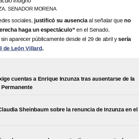
áculo indigno”
ZA. SENADOR MORENA
edes sociales,
justificó su ausencia
al señalar que
no
derecha haga un espectáculo”
en el Senado.
in aparecer públicamente desde el 29 de abril y
sería
l de León Villard
.
xige cuentas a Enrique Inzunza tras ausentarse de la
 Permanente
Claudia Sheinbaum sobre la renuncia de Inzunza en el