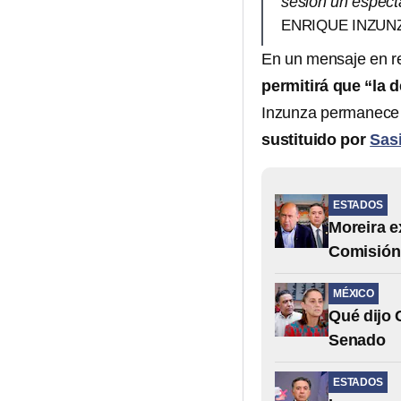
sesión un espect
ENRIQUE INZUN
En un mensaje en r
permitirá que “la 
Inzunza permanece s
sustituido por
Sasi
ESTADOS
Moreira e
Comisión
MÉXICO
Qué dijo 
Senado
ESTADOS