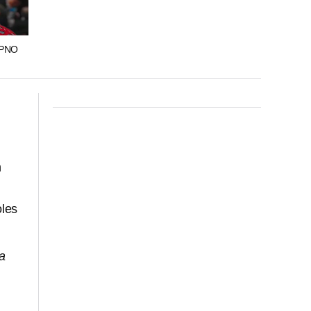
DPNO
n
oles
 a