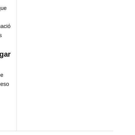
que
nació
s
gar
ue
ceso