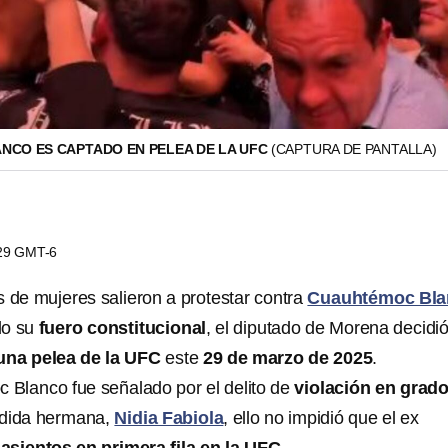
CO ES CAPTADO EN PELEA DE LA UFC
(CAPTURA DE PANTALLA)
:29 GMT-6
s de mujeres salieron a protestar contra
Cuauhtémoc Bla
do su
fuero constitucional
, el diputado de Morena decidi
 una pelea de la UFC
este
29 de marzo de 2025
.
Blanco fue señalado por el delito de
violación en grad
dida hermana,
Nidia Fabiola
, ello no impidió que el ex