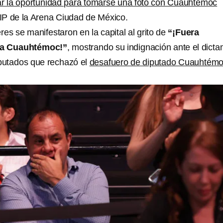
ar la oportunidad para tomarse una foto con Cuauhtémoc
IP de la Arena Ciudad de México.
res se manifestaron en la capital al grito de
“¡Fuera
ra Cuauhtémoc!”
, mostrando su indignación ante el dict
putados que rechazó el
desafuero de diputado Cuauhtém