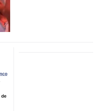
nco
ó
o de