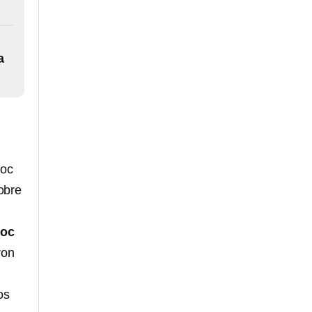
a
moc
obre
oc
ron
os