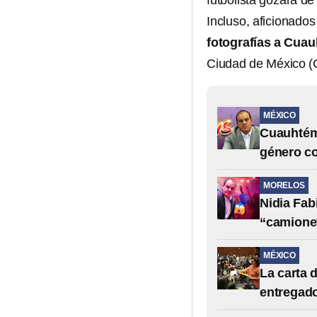
futbolista gozara de
Incluso, aficionado
fotografías a Cua
Ciudad de México 
MÉXICO
Cuauhtémo
género co
MORELOS
Nidia Fab
“camionet
MÉXICO
La carta 
entregado