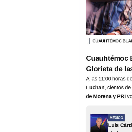
CUAUHTÉMOC BLAN
Cuauhtémoc B
Glorieta de l
A las 11:00 horas d
Luchan
, cientos d
de
Morena y PRI
vo
MÉXICO
Luis Cárd