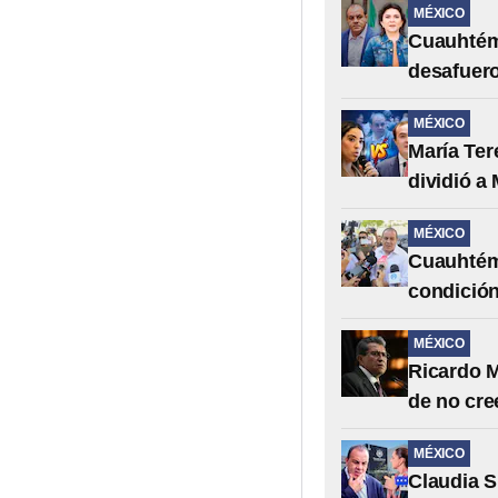
MÉXICO
Cuauhtémo
desafuero
MÉXICO
María Te
dividió a
MÉXICO
Cuauhtémo
condición
MÉXICO
Ricardo M
de no cre
MÉXICO
Claudia 