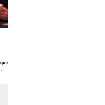
 que
os
a