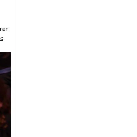
amen
oc