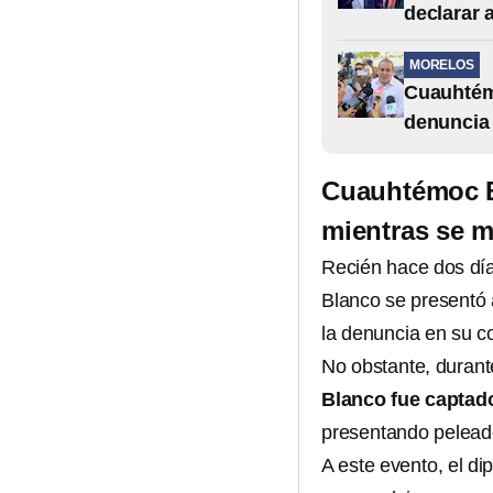
declarar 
MORELOS
Cuauhtémo
denuncia 
Cuauhtémoc B
mientras se m
Recién hace dos día
Blanco se presentó 
la denuncia en su c
No obstante, durant
Blanco fue captado
presentando pelead
A este evento, el d