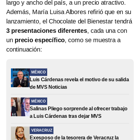
largo y ancho del país, a un precio atractivo.
Además, María Luisa Albores refirió que en su
lanzamiento, el Chocolate del Bienestar tendrá
3 presentaciones diferentes
, cada una con
un
precio específico
, como se muestra a
continuación:
MÉXICO
Luis Cárdenas revela el motivo de su salida
de MVS Noticias
MÉXICO
Salinas Pliego sorprende al ofrecer trabajo
a Luis Cárdenas tras dejar MVS
VERACRUZ
Exesposo de la tesorera de Veracruz la