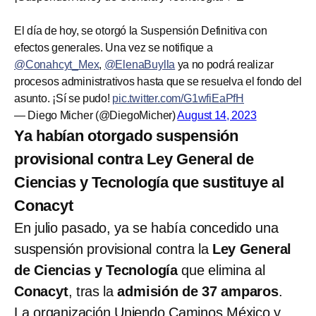
El día de hoy, se otorgó la Suspensión Definitiva con
efectos generales. Una vez se notifique a
@Conahcyt_Mex
,
@ElenaBuylla
ya no podrá realizar
procesos administrativos hasta que se resuelva el fondo del
asunto. ¡Sí se pudo!
pic.twitter.com/G1wfiEaPfH
— Diego Micher (@DiegoMicher)
August 14, 2023
Ya habían otorgado suspensión
provisional contra Ley General de
Ciencias y Tecnología que sustituye al
Conacyt
En julio pasado, ya se había concedido una
suspensión provisional contra la
Ley General
de Ciencias y Tecnología
que elimina al
Conacyt
, tras la
admisión de 37 amparos
.
La organización Uniendo Caminos México y