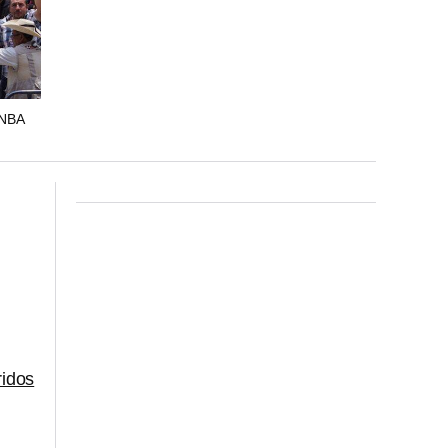
INBA
ridos