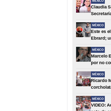
MÉXICO
Claudia S
Secretarí
MÉXICO
Este es e
Ebrard; u
MÉXICO
Marcelo E
por no co
MÉXICO
Ricardo M
corchola
MÉXICO
VIDEO: Ad