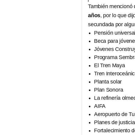
También mencionó 
años
, por lo que di
secundada por algun
Pensión universa
Beca para jóvene
Jóvenes Construy
Programa Sembr
El Tren Maya
Tren Interoceáni
Planta solar
Plan Sonora
La refinería olme
AIFA
Aeropuerto de T
Planes de justici
Fortalecimiento 