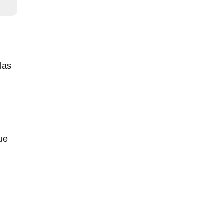
las
ue