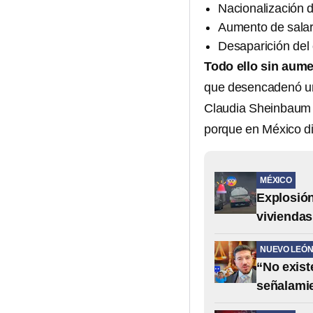
Nacionalización de
Aumento de salar
Desaparición del 
Todo ello sin aum
que desencadenó una
Claudia Sheinbaum s
porque en México di
MÉXICO
Explosión
viviendas
NUEVO LEÓ
“No exist
señalami