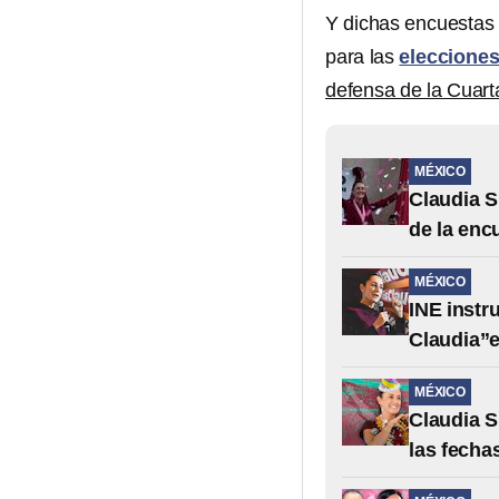
Y dichas encuestas
para las
eleccione
defensa de la Cuar
MÉXICO
Claudia S
de la enc
MÉXICO
INE instr
Claudia”
MÉXICO
Claudia S
las fecha