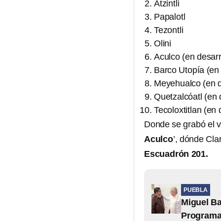
Atzintli
Papalotl
Tezontli
Olini
Aculco (en desarr
Barco Utopía (en 
Meyehualco (en d
Quetzalcóatl (en 
Tecoloxtitlan (en 
Donde se grabó el v
Aculco
’, dónde Cla
Escuadrón 201.
PUEBLA
Miguel Ba
Programas