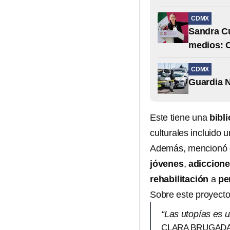
CDMX
Sandra Cu
medios: 
CDMX
Guardia N
Este tiene una
bibl
culturales incluido 
Además, mencionó qu
jóvenes
,
adiccion
rehabilitación
a
pe
Sobre este proyecto,
“Las utopías es 
CLARA BRUGADA