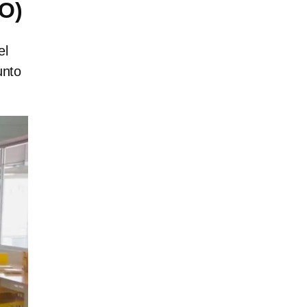
EO)
el
unto