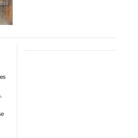
les
.
se