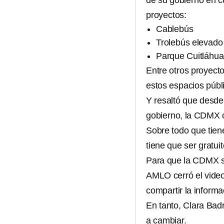
de su gobierno en c
proyectos:
Cablebús
Trolebús elevado
Parque Cuitláhua
Entre otros proyec
estos espacios públi
Y resaltó que desd
gobierno, la CDMX c
Sobre todo que tien
tiene que ser gratuit
Para que la CDMX s
AMLO cerró el vide
compartir la informa
En tanto, Clara Badr
a cambiar.