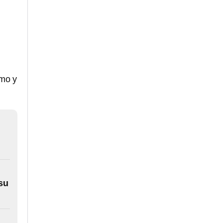
smo y
 su