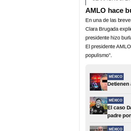
AMLO hace bur
En una de las breve
Clara Brugada expli
presidente hizo burl
El presidente AMLO 
populismo”.
MÉXICO
Detienen 
MÉXICO
El caso D
padre po
MÉXICO