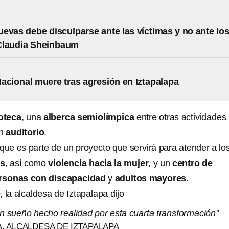
evas debe disculparse ante las víctimas y no ante lo
Claudia Sheinbaum
acional muere tras agresión en Iztapalapa
ioteca
, una
alberca semiolímpica
entre otras actividades
un
auditorio
.
e es parte de un proyecto que servirá para atender a lo
es
, así como
violencia hacia la mujer
, y un
centro de
rsonas con discapacidad
y
adultos mayores
.
 la alcaldesa de Iztapalapa dijo
un sueño hecho realidad por esta cuarta transformación”
, ALCALDESA DE IZTAPALAPA