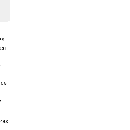
as.
así
o
l de
y
bras