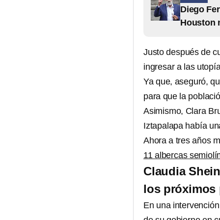
Diego Fer
Houston n
Justo después de cue
ingresar a las utopía
Ya que, aseguró, q
para que la poblaci
Asimismo, Clara Brug
Iztapalapa había un
Ahora a tres años m
11 albercas semiolí
Claudia Shein
los próximos 
En una intervención 