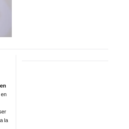
e
en
a
en
ser
a la