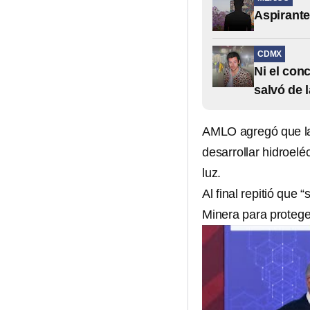
Aspirante
CDMX
Ni el con
salvó de 
AMLO agregó que la 
desarrollar hidroelé
luz.
Al final repitió que 
Minera para proteger 