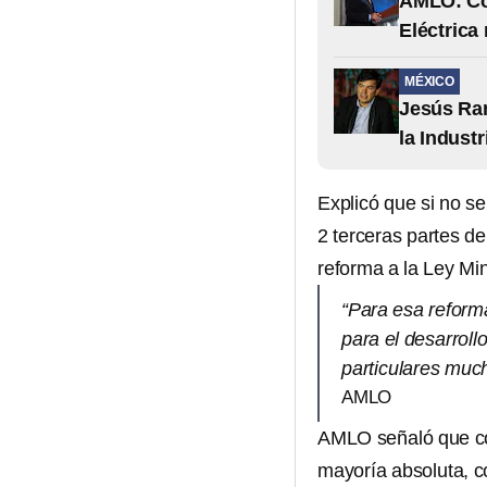
AMLO: Con
Eléctrica
MÉXICO
Jesús Ram
la Industr
Explicó que si no se
2 terceras partes d
reforma a la Ley Mi
“Para esa reforma
para el desarrol
particulares muc
AMLO
AMLO señaló que c
mayoría absoluta, 