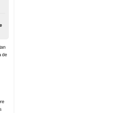
e
tan
a de
ere
s