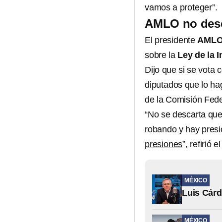
vamos a proteger”.
AMLO no desc
El presidente
AML
sobre la
Ley de la I
Dijo que si se vota c
diputados que lo ha
de la Comisión Fede
“No se descarta que
robando y hay pres
presiones
”, refirió 
MÉXICO
Luis Cárd
MÉXICO