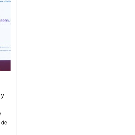
 y
e
 de