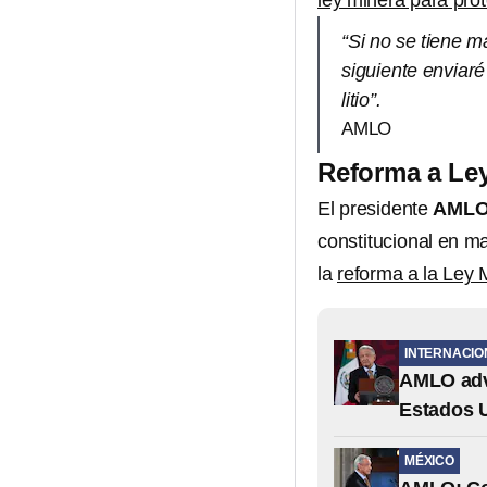
ley minera para prote
“Si no se tiene m
siguiente enviaré 
litio”.
AMLO
Reforma a Ley
El presidente
AML
constitucional en ma
la
reforma a la Ley 
INTERNACIO
AMLO advi
Estados U
MÉXICO