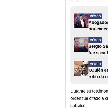
MÉXICO
Abogados 
por cánce
MÉXICO
Sergio Sa
fue sacad
MÉXICO
¿Quién es
robo de 
Durante su testimon
orden fue citado a c
solicitud.