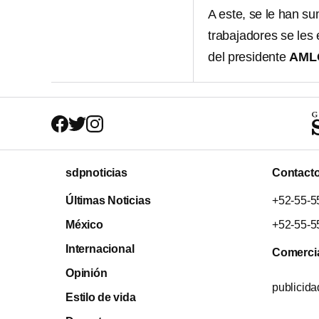
A este, se le han s
trabajadores se les 
del presidente
AML
sdpnoticias
Contact
Últimas Noticias
+52-55-5
México
+52-55-5
Internacional
Comerci
Opinión
publicid
Estilo de vida