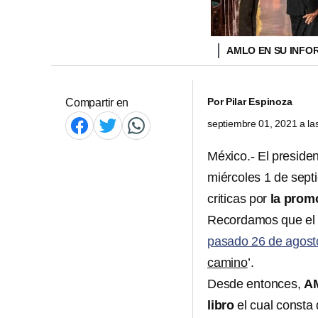
AMLO EN SU INFO
Por
Pilar Espinoza
Compartir en
septiembre 01, 2021 a l
México.- El preside
miércoles 1 de sept
criticas por
la prom
Recordamos que el 
pasado 26 de agost
camino
’.
Desde entonces,
A
libro
el cual consta