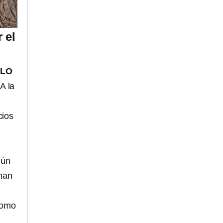
 el
LO
A la
cios
gún
 han
 como