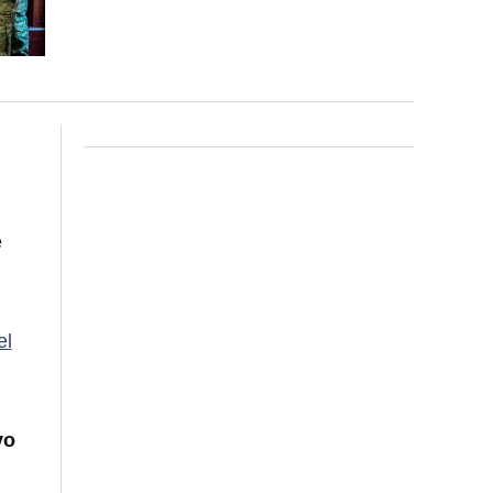
e
o
el
vo