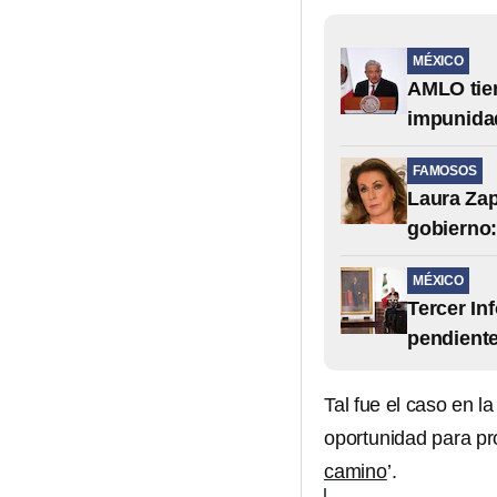
MÉXICO
AMLO tien
impunida
FAMOSOS
Laura Zap
gobierno:
MÉXICO
Tercer In
pendient
Tal fue el caso en l
oportunidad para pr
camino
’.