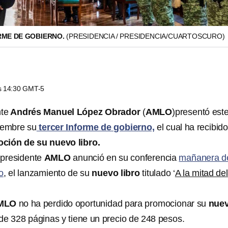
RME DE GOBIERNO.
(PRESIDENCIA / PRESIDENCIA/CUARTOSCURO)
as 14:30 GMT-5
nte
Andrés Manuel López Obrador
(
AMLO
)presentó est
iembre su
tercer Informe de gobierno,
el cual ha recibid
oción de su
nuevo libro.
presidente
AMLO
anunció en su
conferencia
mañanera d
o
, el lanzamiento de su
nuevo libro
titulado ‘
A la mitad del
MLO
no ha perdido oportunidad para promocionar su
nue
 de 328 páginas y tiene un precio de 248 pesos.