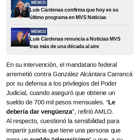
MÉXICO
Luis Cárdenas confirma que hoy es su
último programa en MVS Noticias
MÉXICO
Luis Cárdenas renuncia a Noticias MVS
tras más de una década al aire
En su intervención, el mandatario federal
arremetió contra González Alcántara Carrancá
por su defensa a los privilegios del Poder
Judicial, cuando aseguró que obtiene un
sueldo de 700 mil pesos mensuales. “
Le
debería dar vengüenza
”, refirió AMLO.
Al respecto, cuestionó la sensibilidad para
impartir justicia que tiene una persona que
gana un
sueldo “elevasísimo
” y que, a su