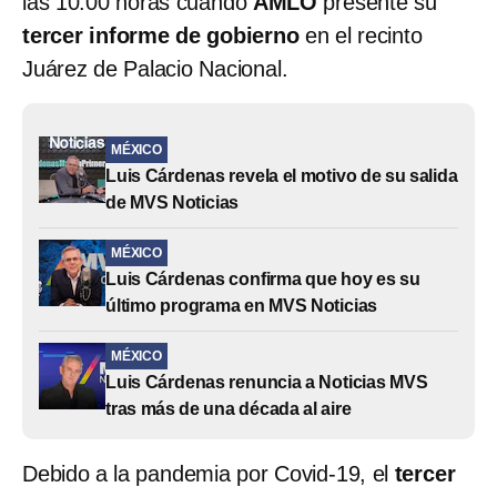
las 10:00 horas cuando
AMLO
presente su
tercer informe de gobierno
en el recinto
Juárez de Palacio Nacional.
MÉXICO
Luis Cárdenas revela el motivo de su salida
de MVS Noticias
MÉXICO
Luis Cárdenas confirma que hoy es su
último programa en MVS Noticias
MÉXICO
Luis Cárdenas renuncia a Noticias MVS
tras más de una década al aire
Debido a la pandemia por Covid-19, el
tercer