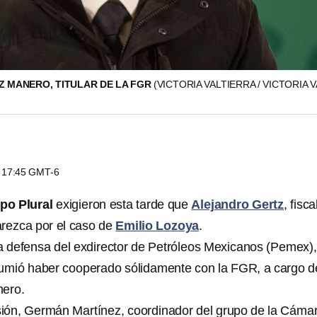
 MANERO, TITULAR DE LA FGR
(VICTORIA VALTIERRA / VICTORIA V
s 17:45 GMT-6
po Plural
exigieron esta tarde que
Alejandro Gertz
, fisca
rezca por el caso de
Emilio Lozoya
.
la defensa del exdirector de Petróleos Mexicanos (Pemex),
sumió haber cooperado sólidamente con la FGR, a cargo d
nero.
sesión, Germán Martínez, coordinador del grupo de la Cáma