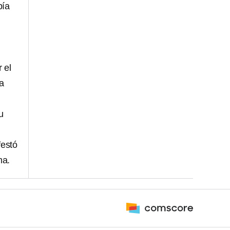
bía
 el
ia
u
festó
ma.