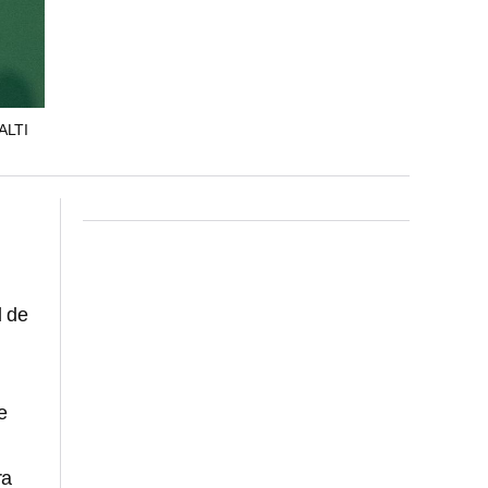
ALTI
l de
e
ra