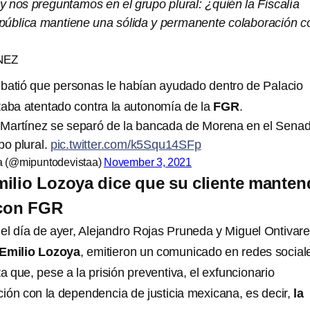
 nos preguntamos en el grupo plural: ¿quién la Fiscalía
pública mantiene una sólida y permanente colaboración c
NEZ
batió que personas le habían ayudado dentro de Palacio
taba atentado contra la autonomía de la
FGR
.
Martínez se separó de la bancada de Morena en el Sena
po plural.
pic.twitter.com/k5Squ14SFp
a (@mipuntodevistaa)
November 3, 2021
ilio Lozoya dice que su cliente manten
con FGR
el día de ayer, Alejandro Rojas Pruneda y Miguel Ontivar
Emilio Lozoya
, emitieron un comunicado en redes social
ta que, pese a la prisión preventiva, el exfuncionario
ón con la dependencia de justicia mexicana, es decir,
la