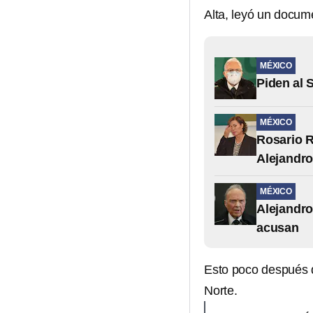
Alta, leyó un docum
MÉXICO
Piden al 
MÉXICO
Rosario R
Alejandro
MÉXICO
Alejandro
acusan
Esto poco después d
Norte.