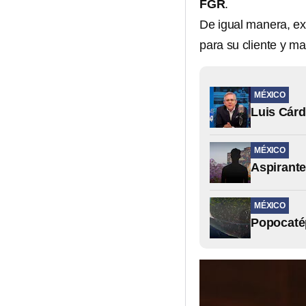
FGR
.
De igual manera, ex
para su cliente y m
MÉXICO
Luis Cárd
MÉXICO
Aspirante
MÉXICO
Popocatép