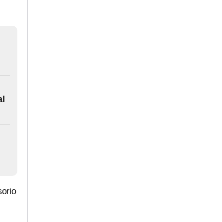
al
sorio