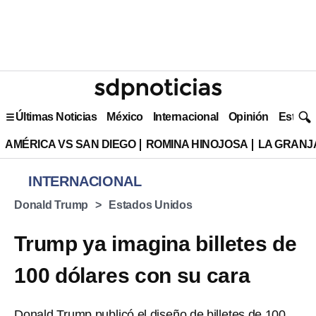
Últimas Noticias
México
Internacional
Opinión
Estilo 
AMÉRICA VS SAN DIEGO
ROMINA HINOJOSA
LA GRANJA
INTERNACIONAL
Donald Trump
Estados Unidos
Trump ya imagina billetes de
100 dólares con su cara
Donald Trump publicó el diseño de billetes de 100