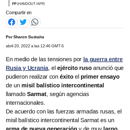
FP
(HANDOUT / AFP)
Compartir en
Por
Sharon Sustaita
abril 20, 2022 a las 12:46 GMT-5
En medio de las tensiones por
la guerra entre
Rusia y Ucrania
, el
ejército ruso
anunció que
pudieron realizar con
éxito
el
primer ensayo
de un
misil balístico intercontinental
llamado
Sarmat
, según agencias
internacionales.
De acuerdo con las fuerzas armadas rusas, el
misil balístico intercontinental Sarmat es un
arma de
nueva generación
y de muy
largo