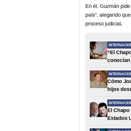
En él, Guzmán pide 
país”, alegando qu
proceso judicial
.
INTERNACIO
“El Chapo
conocían 
INTERNACIO
Cómo Joa
hijos des
INTERNACIO
El Chapo 
Estados 