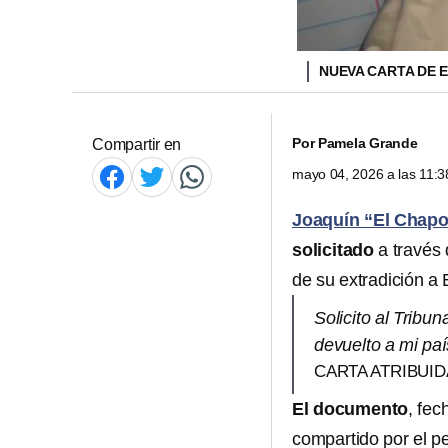
NUEVA CARTA DE 
Por
Pamela Grande
Compartir en
mayo 04, 2026 a las 11:
Joaquín “El Chap
solicitado
a través 
de su extradición a
Solicito al Tribu
devuelto a mi paí
CARTA ATRIBUI
El documento
, fec
compartido por el pe