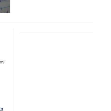
ños
yn
.