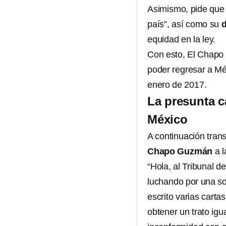
Asimismo, pide que 
país”, así como su
d
equidad en la ley.
Con esto, El Chapo 
poder regresar a Mé
enero de 2017.
La presunta c
México
A continuación tran
Chapo Guzmán
a 
“Hola, al Tribunal 
luchando por una sol
escrito varias carta
obtener un trato igu