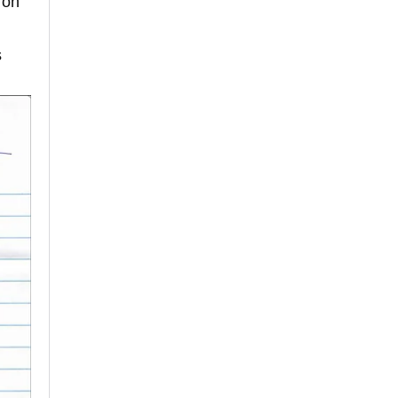
ron
s