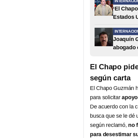
INTERNACIO
‘El Chapo
Estados 
INTERNACIO
Joaquín G
abogado e
El Chapo pide
según carta
El Chapo Guzmán hab
para solicitar
apoyo 
De acuerdo con la 
busca que se le dé u
según reclamó,
no 
para desestimar s