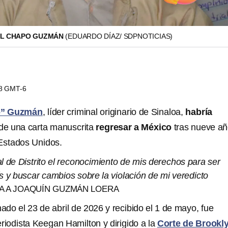
EL CHAPO GUZMÁN
(EDUARDO DÍAZ/ SDPNOTICIAS)
38 GMT-6
o” Guzmán
, líder criminal originario de Sinaloa,
habría
de una carta manuscrita
regresar a México
tras nueve a
 Estados Unidos.
nal de Distrito el reconocimiento de mis derechos para ser
s y buscar cambios sobre la violación de mi veredicto
DA A JOAQUÍN GUZMÁN LOERA
hado el 23 de abril de 2026 y recibido el 1 de mayo, fue
riodista Keegan Hamilton y dirigido a la
Corte de Brookl