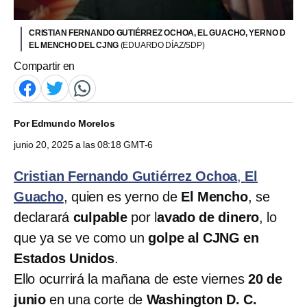
CRISTIAN FERNANDO GUTIÉRREZ OCHOA, EL GUACHO, YERNO D
EL MENCHO DEL CJNG
(EDUARDO DÍAZ/SDP)
Compartir en
Por
Edmundo Morelos
junio 20, 2025 a las 08:18 GMT-6
Cristian Fernando Gutiérrez Ochoa
,
El
Guacho
, quien es yerno de
El Mencho
, se
declarará
culpable
por l
avado de dinero
, lo
que ya se ve como un
golpe al CJNG en
Estados Unidos
.
Ello ocurrirá la mañana de este viernes
20 de
junio
en una corte de
Washington D. C.