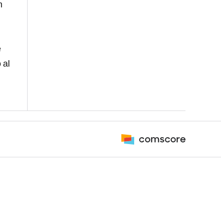
n
e
 al