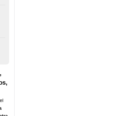
,
os,
el
a