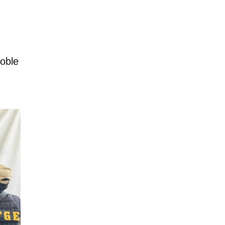
n
Doble