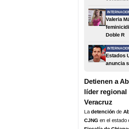
INTERNACIO
Valeria M
feminicid
Doble R
INTERNACIO
Estados U
anuncia s
Detienen a Ab
líder regiona
Veracruz
La
detención
de
Ab
CJNG
en el estado