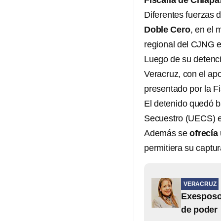
Fiscalía de Chiap
Diferentes fuerzas 
Doble Cero
, en el 
regional del CJNG e
Luego de su detenci
Veracruz, con el ap
presentado por la F
El detenido quedó b
Secuestro (UECS) e
Además se
ofrecía
permitiera su captur
VERACRUZ
Exesposo 
de poder