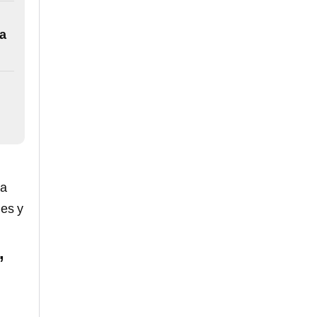
a
ía
les y
,