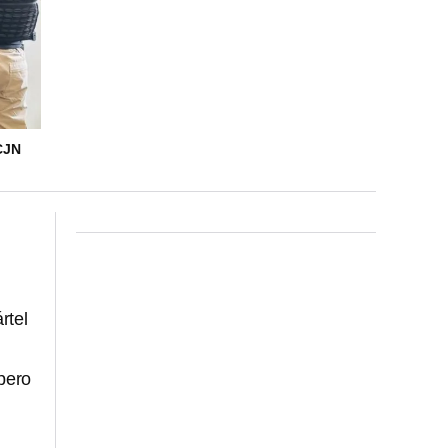
CJN
rtel
pero