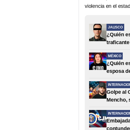
violencia en el est
JALISCO
¿Quién es
traficant
MÉXICO
¿Quién es
esposa d
INTERNACIO
Golpe al 
Mencho, s
INTERNACIO
Embajada
contunden