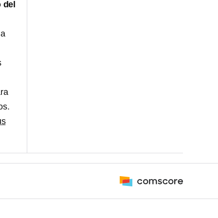
 del
na
s
ara
os.
us