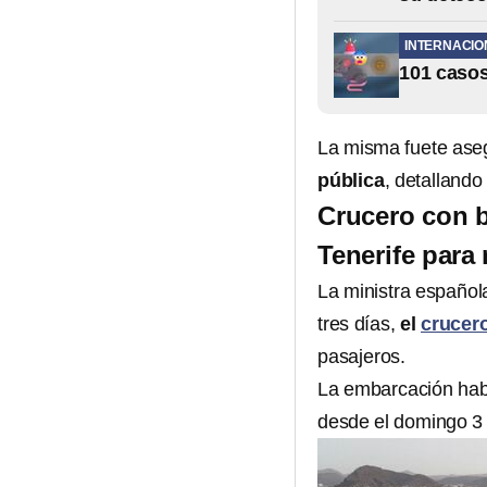
INTERNACIO
101 casos
La misma fuete as
pública
, detallando
Crucero con b
Tenerife para
La ministra español
tres días,
el
crucer
pasajeros.
La embarcación habí
desde el domingo 3