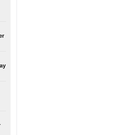
er
uay
r