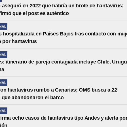
 aseguró en 2022 que habría un brote de hantavirus;
irmó que el post es auténtico
NAL
s hospitalizada en Países Bajos tras contacto con muj
 por hantavirus
NAL
s: itinerario de pareja contagiada incluye Chile, Urug
na
NAL
on hantavirus rumbo a Canarias; OMS busca a 22
 que abandonaron el barco
NAL
rma ocho casos de hantavirus tipo Andes y alerta po
ión