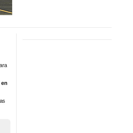
ara
o en
ras