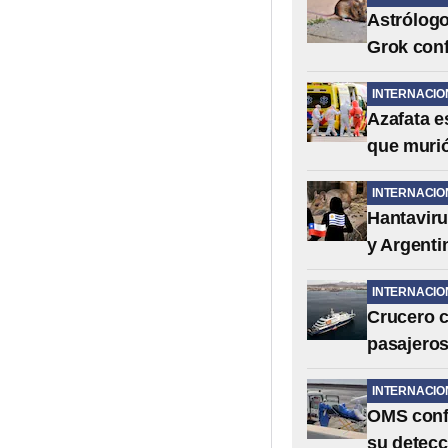
Astrólogo
Grok conf
INTERNACIO
Azafata e
que murió
INTERNACIO
Hantaviru
y Argenti
INTERNACIO
Crucero c
pasajeros
INTERNACIO
OMS confi
su detecc