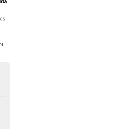
uda
es,
el