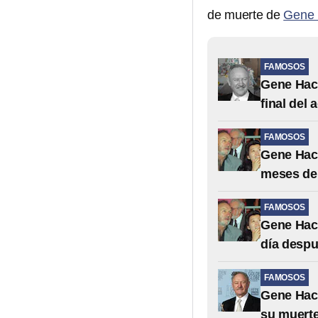
de muerte de
Gene
FAMOSOS
Gene Hac
final del 
FAMOSOS
Gene Hack
meses de
FAMOSOS
Gene Hack
día desp
FAMOSOS
Gene Hack
su muert