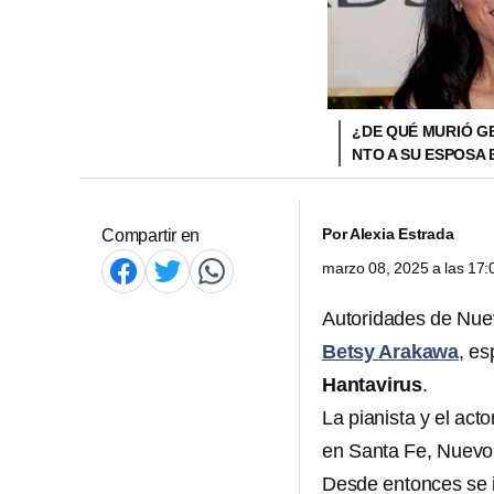
¿DE QUÉ MURIÓ G
NTO A SU ESPOSA
Por
Alexia Estrada
Compartir en
marzo 08, 2025 a las 17
Autoridades de Nue
Betsy Arakawa
, e
Hantavirus
.
La pianista y el act
en Santa Fe, Nuevo 
Desde entonces se i