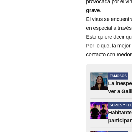
provocada por el vi
grave
.
El virus se encuent
en especial a través
Esto quiere decir q
Por lo que, la mejor
contacto con roedore
FAMOSOS
La inespe
ver a Gali
SERIES Y TE
Habitante
participa