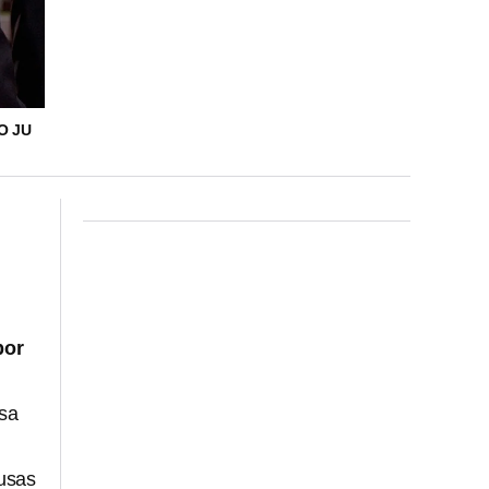
O JU
por
asa
ausas