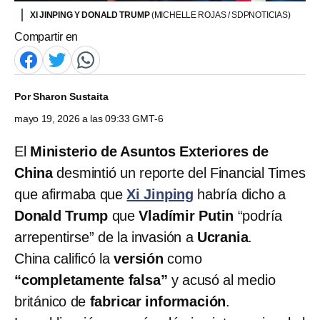
XI JINPING Y DONALD TRUMP
(MICHELLE ROJAS / SDPNOTICIAS)
Compartir en
Por
Sharon Sustaita
mayo 19, 2026 a las 09:33 GMT-6
El
Ministerio de Asuntos Exteriores de
China
desmintió un reporte del Financial Times
que afirmaba que
Xi Jinping
habría dicho a
Donald Trump
que
Vladímir Putin
“podría
arrepentirse” de la invasión a
Ucrania
.
China calificó la
versión
como
“completamente falsa”
y acusó al medio
británico de
fabricar información
.