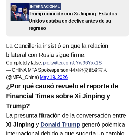
INTERNACIONAL
Trump coincide con Xi Jinping: Estados
Unidos estaba en declive antes de su
regreso
La Cancillería insistió en que la relación
bilateral con Rusia sigue firme.
Completely false.
pic.twitter.com/cYw96Yxx1S
— CHINA MFA Spokesperson 中国外交部发言人
(@MFA_China)
May 19, 2026
¿Por qué causó revuelo el reporte de
Financial Times sobre Xi Jinping y
Trump?
La presunta filtración de la conversación entre
Xi Jinping
y
Donald Trump
generó polémica
internacional debido a que sugería un cambio