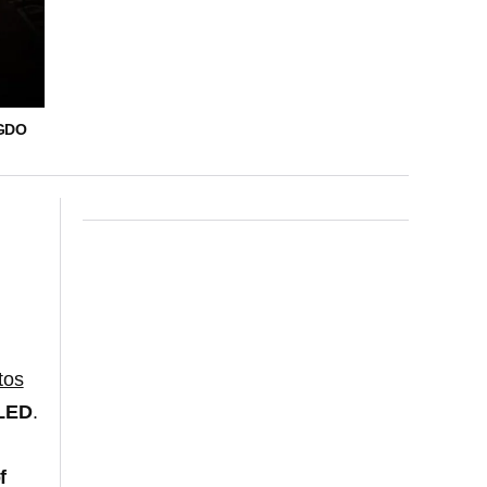
NGDO
tos
OLED
.
f