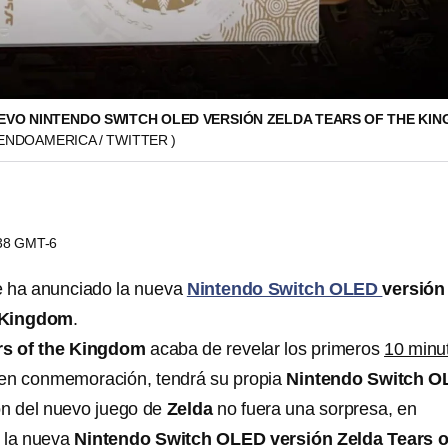
EVO NINTENDO SWITCH OLED VERSIÓN ZELDA TEARS OF THE KI
ENDOAMERICA / TWITTER )
:38 GMT-6
e ha anunciado la nueva
Nintendo Switch OLED
versión
e Kingdom
.
rs of the Kingdom
acaba de revelar los primeros
10 minu
 en conmemoración, tendrá su propia
Nintendo Switch 
ón del nuevo juego de
Zelda
no fuera una sorpresa, en
ó la nueva
Nintendo Switch OLED versión Zelda Tears o