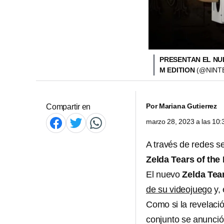
PRESENTAN EL NU
M EDITION
(@NINT
Por
Mariana Gutierrez
Compartir en
marzo 28, 2023 a las 10
A través de redes s
Zelda Tears of th
El nuevo
Zelda Tea
de su videojuego
y,
Como si la revelaci
conjunto se anunci