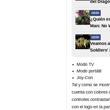
del Drag
GEEK
¿Quién es
Man: No 
GEEK
Veamos a 
Soldiers'
Modo TV
Modo portátil
Joy-Con
Tal y como se mostr
cuenta con colores 
controles contrastan
con el logo en la par