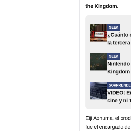
the Kingdom
.
GEEK
¿Cuánto c
la tercer
GEEK
Nintendo 
Kingdom p
SORPRENDE
VIDEO: En
cine y ni
Eiji Aonuma, el prod
fue el encargado de