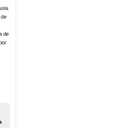
sola
 de
a de
por
a