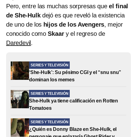
Pero, entre las muchas sorpresas que
el final
de She-Hulk
dejó es que reveló la existencia
de uno de los
hijos de los Avengers
, mejor
conocido como
Skaar
y el regreso de
Daredevil
.
SERIES Y TELEVISIÓN
‘She-Hulk’: Su pésimo CGI y el “snu snu”
dominan los memes
SERIES Y TELEVISIÓN
She-Hulk ya tiene calificación en Rotten
Tomatoes
SERIES Y TELEVISIÓN
¿Quién es Donny Blaze en She-Hulk, el
personaje que enlazaría Ghost Rider y