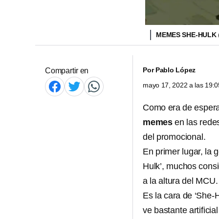
MEMES SHE-HULK
Por
Pablo López
Compartir en
mayo 17, 2022 a las 19:
Como era de esperars
memes
en las rede
del promocional.
En primer lugar, la 
Hulk’, muchos consi
a la altura del MCU.
Es la cara de ‘She-
ve bastante artifici