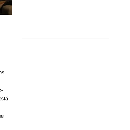
os
e-
está
se