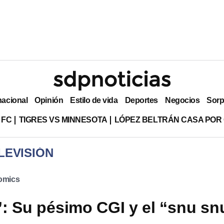
nacional
Opinión
Estilo de vida
Deportes
Negocios
Sorp
 FC
TIGRES VS MINNESOTA
LÓPEZ BELTRÁN CASA POR
LEVISIÓN
omics
’: Su pésimo CGI y el “snu sn