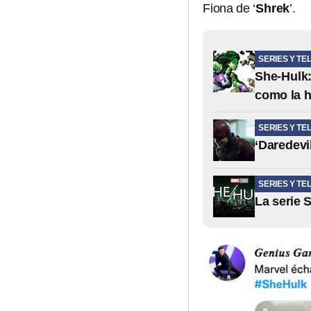
Fiona de ‘
Shrek
’.
SERIES Y TE
She-Hulk:
como la 
SERIES Y TE
‘Daredevi
SERIES Y TE
La serie 