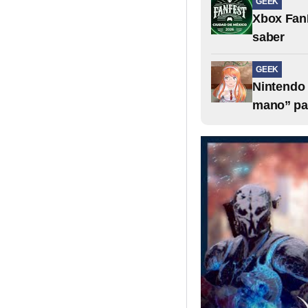
GEEK
Xbox FanF
saber
GEEK
Nintendo 
mano” pa