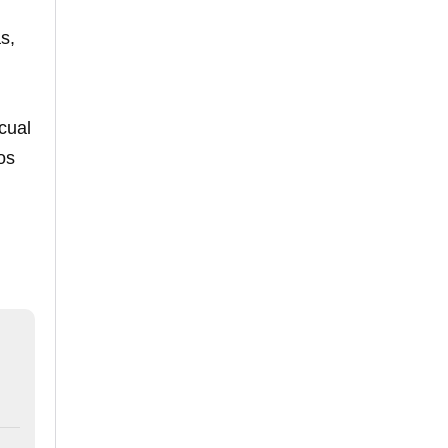
s,
cual
os