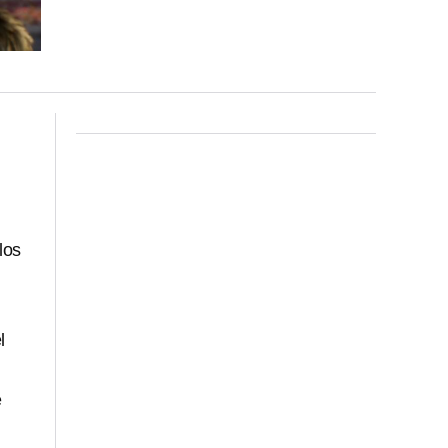
los
ó
l
e