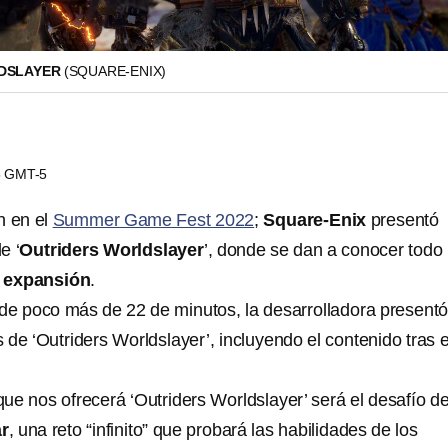
DSLAYER
(SQUARE-ENIX)
05 GMT-5
n en el
Summer Game Fest 2022
;
Square-Enix
presentó
e ‘
Outriders Worldslayer
’, donde se dan a conocer todo 
a
expansión
.
de poco más de 22 de minutos, la desarrolladora present
de ‘Outriders Worldslayer’, incluyendo el contenido tras e
 que nos ofrecerá ‘Outriders Worldslayer’ será el desafío d
ar
, una reto “infinito” que probará las habilidades de los