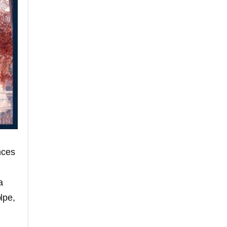
nces
a
lpe,