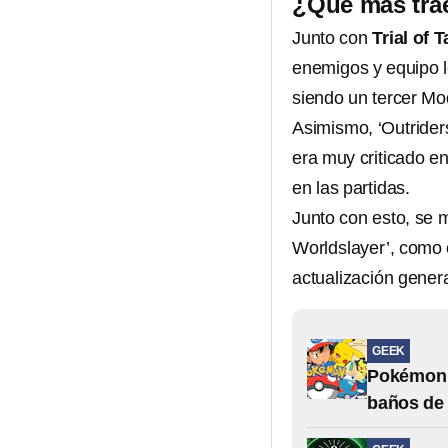
¿Qué más trae
Junto con
Trial of 
enemigos y equipo l
siendo un tercer Mo
Asimismo, ‘Outriders
era muy criticado en
en las partidas.
Junto con esto, se 
Worldslayer’, como 
actualización genera
GEEK
Pokémon 
baños de 