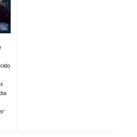
e
ecido
ox
dia
r’