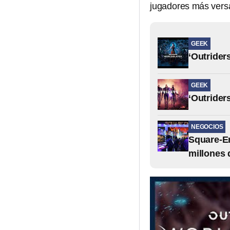
jugadores más versad
GEEK
‘Outrider
GEEK
‘Outrider
NEGOCIOS
Square-En
millones 