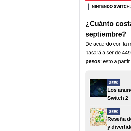
NINTENDO SWITCH
¿Cuánto costa
septiembre?
De acuerdo con la m
pasará a ser de 449
pesos
; esto a partir
GEEK
Los anunc
Switch 2
GEEK
Reseña de
y diverti