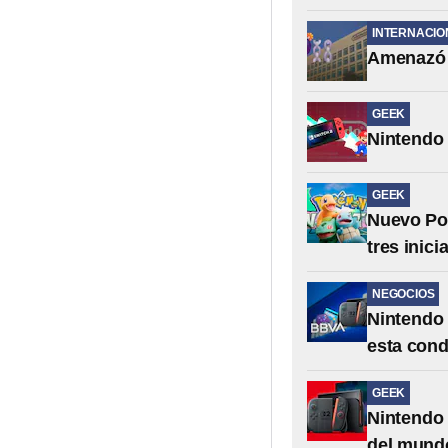
INTERNACIO
Amenazó 
GEEK
Nintendo 
GEEK
Nuevo Pok
tres inici
NEGOCIOS
Nintendo 
esta cond
GEEK
Nintendo 
del mundo