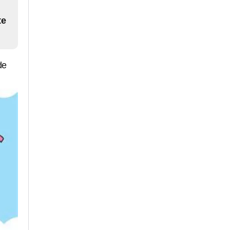
te
de