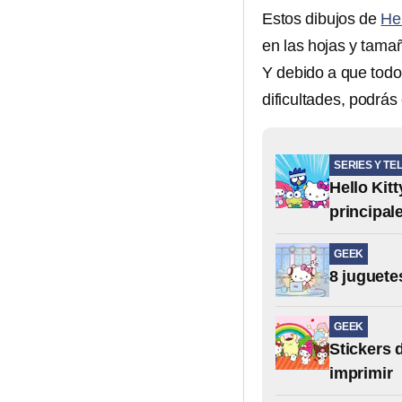
Estos dibujos de
Hel
en las hojas y tama
Y debido a que todos
dificultades, podrás
SERIES Y TE
Hello Kit
principal
GEEK
8 juguete
GEEK
Stickers 
imprimir