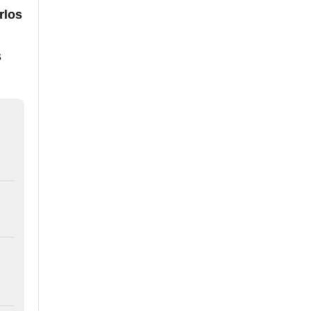
rlos
s