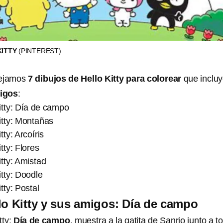
KITTY
(PINTEREST)
dejamos
7 dibujos de Hello Kitty para colorear
que inclu
igos
:
itty: Día de campo
itty: Montañas
tty: Arcoíris
tty: Flores
itty: Amistad
itty: Doodle
tty: Postal
lo Kitty y sus amigos: Día de campo
tty:
Día de campo
, muestra a la gatita de Sanrio junto a t