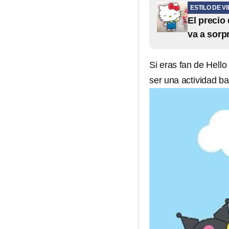
ESTILO DE V
El precio
va a sorp
Si eras fan de Hello
ser una actividad ba