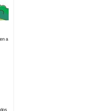
yen a
odos